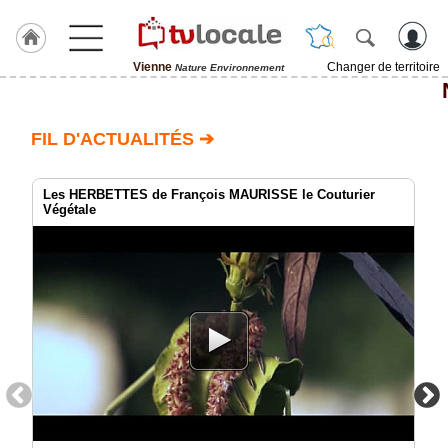
Vienne
Changer de territoire
Nature Environnement
J'adhère
à
Hulcoq
FIL D'ACTUALITÉS ➔
ACCUEIL
Vienne
Les HERBETTES de François MAURISSE le Couturier
Végétale
TvLocale
France
Accueil
RUBRIQUES
Agenda
Gazette
Vidéos