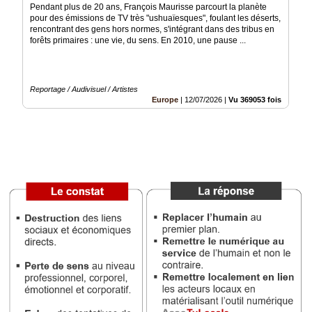
Pendant plus de 20 ans, François Maurisse parcourt la planète
pour des émissions de TV très "ushuaïesques", foulant les déserts,
Médias
rencontrant des gens hors normes, s'intégrant dans des tribus en
du
forêts primaires : une vie, du sens. En 2010, une pause ...
groupe
Blogs
Prémium
Reportage / Audivisuel / Artistes
Europe
|
12/07/2026
|
Vu 369053 fois
Inscription
annuaire
pro
Accès
éditeur