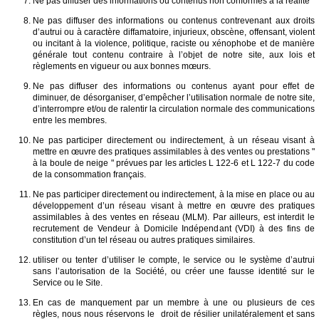
Ne pas diffuser des informations ou contenus non conformes à la réalité
Ne pas diffuser des informations ou contenus contrevenant aux droits
d’autrui ou à caractère diffamatoire, injurieux, obscène, offensant, violent
ou incitant à la violence, politique, raciste ou xénophobe et de manière
générale tout contenu contraire à l’objet de notre site, aux lois et
règlements en vigueur ou aux bonnes mœurs.
Ne pas diffuser des informations ou contenus ayant pour effet de
diminuer, de désorganiser, d’empêcher l’utilisation normale de notre site,
d’interrompre et/ou de ralentir la circulation normale des communications
entre les membres.
Ne pas participer directement ou indirectement, à un réseau visant à
mettre en œuvre des pratiques assimilables à des ventes ou prestations "
à la boule de neige " prévues par les articles L 122-6 et L 122-7 du code
de la consommation français.
Ne pas participer directement ou indirectement, à la mise en place ou au
développement d’un réseau visant à mettre en œuvre des pratiques
assimilables à des ventes en réseau (MLM). Par ailleurs, est interdit le
recrutement de Vendeur à Domicile Indépendant (VDI) à des fins de
constitution d’un tel réseau ou autres pratiques similaires.
utiliser ou tenter d’utiliser le compte, le service ou le système d’autrui
sans l’autorisation de la Société, ou créer une fausse identité sur le
Service ou le Site.
En cas de manquement par un membre à une ou plusieurs de ces
règles, nous nous réservons le droit de résilier unilatéralement et sans