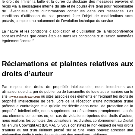
le droit de limiter la taille et la durée du stockage des messages envoyés et
reçus via la messagerie interne du site et ne pourra être tenu pour responsable
de l’éventuelle perte d’informations contenues dans ces messages. Les
conditions d’utilisation du site peuvent faire l’objet de modifications sans
préavis, compte tenu notamment de l’évolution technique du service.
La nature et les conditions d’application et d’utilisation de la visioconférence
sont les mêmes que celles établies dans les conditions d’utilisation nommées
également "contrat"
Réclamations et plaintes relatives aux
droits d’auteur
Par respect des droits de propriété intellectuelle, nous interdisons aux
utilisateurs de charger de publier ou de transmettre de toute autre manière sur le
site
www.smartrezo.com
ou sites associés des éléments enfreignant les droits de
propriété intellectuelle de tiers. Lors de la réception d’une notification d’une
prétendue contrefaçon telle qu’elle est décrite dans notre de protection de la
propriété intellectuelle, nous supprimons ou désactivons promptement l’accès
aux éléments concernés ou, en cas de violations répétées des droits d’auteur,
nous résilions les comptes des utilisateurs récidivistes, conformément au Digital
Millenium Copyright Act (DCMA). Si vous constatez le non-respect de vos droits
d’auteur du fait d’un élément publié sur le Site, vous pouvez adresser une
réclamation écrite à notre Agent chargé des questions juridiques.