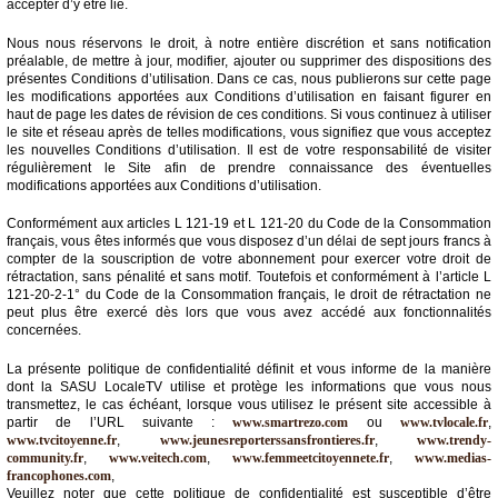
accepter d’y être lié.
Médias
Nous nous réservons le droit, à notre entière discrétion et sans notification
du
préalable, de mettre à jour, modifier, ajouter ou supprimer des dispositions des
groupe
présentes Conditions d’utilisation. Dans ce cas, nous publierons sur cette page
les modifications apportées aux Conditions d’utilisation en faisant figurer en
haut de page les dates de révision de ces conditions. Si vous continuez à utiliser
Blogs
le site et réseau après de telles modifications, vous signifiez que vous acceptez
Prémium
les nouvelles Conditions d’utilisation. Il est de votre responsabilité de visiter
régulièrement le Site afin de prendre connaissance des éventuelles
Inscription
modifications apportées aux Conditions d’utilisation.
annuaire
pro
Conformément aux articles L 121-19 et L 121-20 du Code de la Consommation
français, vous êtes informés que vous disposez d’un délai de sept jours francs à
Accès
compter de la souscription de votre abonnement pour exercer votre droit de
éditeur
rétractation, sans pénalité et sans motif. Toutefois et conformément à l’article L
121-20-2-1° du Code de la Consommation français, le droit de rétractation ne
peut plus être exercé dès lors que vous avez accédé aux fonctionnalités
concernées.
La présente politique de confidentialité définit et vous informe de la manière
dont la SASU LocaleTV utilise et protège les informations que vous nous
transmettez, le cas échéant, lorsque vous utilisez le présent site accessible à
partir de l’URL suivante :
www.smartrezo.com
ou
www.tvlocale.fr
,
www.tvcitoyenne.fr
,
www.jeunesreporterssansfrontieres.fr
,
www.trendy-
community.fr
,
www.veitech.com
,
www.femmeetcitoyennete.fr
,
www.medias-
francophones.com
,
Veuillez noter que cette politique de confidentialité est susceptible d’être