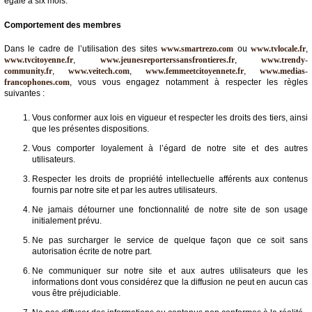
égale à six mois.
Comportement des membres
Dans le cadre de l’utilisation des sites
www.smartrezo.com
ou
www.tvlocale.fr
,
www.tvcitoyenne.fr
,
www.jeunesreporterssansfrontieres.fr
,
www.trendy-
community.fr
,
www.veitech.com
,
www.femmeetcitoyennete.fr
,
www.medias-
francophones.com
, vous vous engagez notamment à respecter les règles
suivantes :
Vous conformer aux lois en vigueur et respecter les droits des tiers, ainsi
que les présentes dispositions.
Vous comporter loyalement à l’égard de notre site et des autres
utilisateurs.
Respecter les droits de propriété intellectuelle afférents aux contenus
fournis par notre site et par les autres utilisateurs.
Ne jamais détourner une fonctionnalité de notre site de son usage
initialement prévu.
Ne pas surcharger le service de quelque façon que ce soit sans
autorisation écrite de notre part.
Ne communiquer sur notre site et aux autres utilisateurs que les
informations dont vous considérez que la diffusion ne peut en aucun cas
vous être préjudiciable.