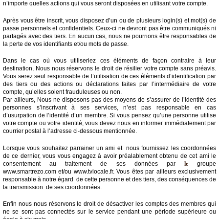
n’importe quelles actions qui vous seront disposées en utilisant votre compte.
Après vous être inscrit, vous disposez d’un ou de plusieurs login(s) et mot(s) de
passe personnels et confidentiels. Ceux-ci ne devront pas être communiqués ni
partagés avec des tiers. En aucun cas, nous ne pourrions être responsables de
la perte de vos identifiants et/ou mots de passe.
Dans le cas où vous utiliseriez ces éléments de façon contraire à leur
destination, Nous nous réservons le droit de résilier votre compte sans préavis.
Vous serez seul responsable de l’utilisation de ces éléments d’identification par
des tiers ou des actions ou déclarations faites par l’intermédiaire de votre
compte, qu’elles soient frauduleuses ou non.
Par ailleurs, Nous ne disposons pas des moyens de s’assurer de l’identité des
personnes s’inscrivant à ses services, n’est pas responsable en cas
d’usurpation de l’identité d’un membre. Si vous pensez qu’une personne utilise
votre compte ou votre identité, vous devez nous en informer immédiatement par
courrier postal à l’adresse ci-dessous mentionnée.
Lorsque vous souhaitez parrainer un ami et nous fournissez les coordonnées
de ce dernier, vous vous engagez à avoir préalablement obtenu de cet ami le
consentement au traitement de ses données par
le
groupe
www.smartrezo.com et/ou www.tvlocale.fr. Vous êtes par ailleurs exclusivement
responsable à notre égard de cette personne et des tiers, des conséquences de
la transmission de ses coordonnées.
Enfin nous nous réservons le droit de désactiver les comptes des membres qui
ne se sont pas connectés sur le service pendant une période supérieure ou