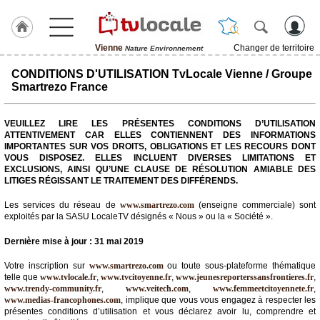
Vienne
Changer de territoire
Nature Environnement
J'adhère
CONDITIONS D'UTILISATION TvLocale Vienne / Groupe
à
Smartrezo France
Hulcoq
ACCUEIL
VEUILLEZ LIRE LES PRÉSENTES CONDITIONS D’UTILISATION
Vienne
ATTENTIVEMENT CAR ELLES CONTIENNENT DES INFORMATIONS
IMPORTANTES SUR VOS DROITS, OBLIGATIONS ET LES RECOURS DONT
VOUS DISPOSEZ. ELLES INCLUENT DIVERSES LIMITATIONS ET
TvLocale
EXCLUSIONS, AINSI QU’UNE CLAUSE DE RÉSOLUTION AMIABLE DES
France
LITIGES RÉGISSANT LE TRAITEMENT DES DIFFÉRENDS.
Accueil
Les services du réseau de
www.smartrezo.com
(enseigne commerciale) sont
exploités par la SASU LocaleTV désignés « Nous » ou la « Société ».
RUBRIQUES
Dernière mise à jour : 31 mai 2019
Agenda
Votre inscription sur
www.smartrezo.com
ou toute sous-plateforme thématique
telle que
www.tvlocale.fr
,
www.tvcitoyenne.fr
,
www.jeunesreporterssansfrontieres.fr
,
www.trendy-community.fr
,
www.veitech.com
,
www.femmeetcitoyennete.fr
,
Gazette
www.medias-francophones.com
, implique que vous vous engagez à respecter les
présentes conditions d’utilisation et vous déclarez avoir lu, comprendre et
Vidéos