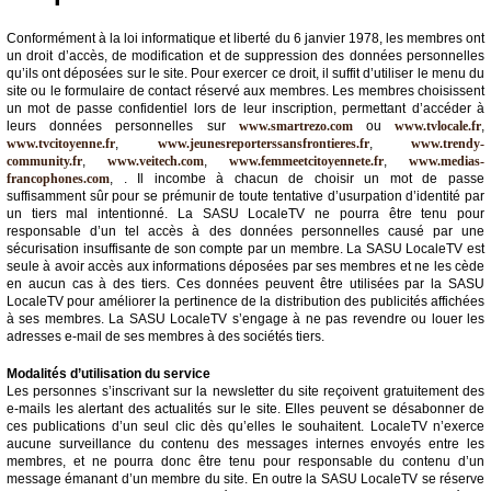
Conformément à la loi informatique et liberté du 6 janvier 1978, les membres ont
un droit d’accès, de modification et de suppression des données personnelles
qu’ils ont déposées sur le site. Pour exercer ce droit, il suffit d’utiliser le menu du
site ou le formulaire de contact réservé aux membres. Les membres choisissent
un mot de passe confidentiel lors de leur inscription, permettant d’accéder à
leurs données personnelles sur
www.smartrezo.com
ou
www.tvlocale.fr
,
www.tvcitoyenne.fr
,
www.jeunesreporterssansfrontieres.fr
,
www.trendy-
community.fr
,
www.veitech.com
,
www.femmeetcitoyennete.fr
,
www.medias-
francophones.com
, . Il incombe à chacun de choisir un mot de passe
suffisamment sûr pour se prémunir de toute tentative d’usurpation d’identité par
un tiers mal intentionné. La SASU LocaleTV ne pourra être tenu pour
responsable d’un tel accès à des données personnelles causé par une
sécurisation insuffisante de son compte par un membre. La SASU LocaleTV est
seule à avoir accès aux informations déposées par ses membres et ne les cède
en aucun cas à des tiers. Ces données peuvent être utilisées par la SASU
LocaleTV pour améliorer la pertinence de la distribution des publicités affichées
à ses membres. La SASU LocaleTV s’engage à ne pas revendre ou louer les
adresses e-mail de ses membres à des sociétés tiers.
Modalités d’utilisation du service
Les personnes s’inscrivant sur la newsletter du site reçoivent gratuitement des
e-mails les alertant des actualités sur le site. Elles peuvent se désabonner de
ces publications d’un seul clic dès qu’elles le souhaitent. LocaleTV n’exerce
aucune surveillance du contenu des messages internes envoyés entre les
membres, et ne pourra donc être tenu pour responsable du contenu d’un
message émanant d’un membre du site. En outre la SASU LocaleTV se réserve