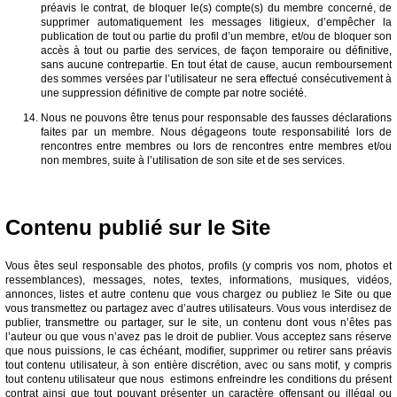
préavis le contrat, de bloquer le(s) compte(s) du membre concerné, de
supprimer automatiquement les messages litigieux, d’empêcher la
publication de tout ou partie du profil d’un membre, et/ou de bloquer son
accès à tout ou partie des services, de façon temporaire ou définitive,
sans aucune contrepartie. En tout état de cause, aucun remboursement
des sommes versées par l’utilisateur ne sera effectué consécutivement à
une suppression définitive de compte par notre société.
Nous ne pouvons être tenus pour responsable des fausses déclarations
faites par un membre. Nous dégageons toute responsabilité lors de
rencontres entre membres ou lors de rencontres entre membres et/ou
non membres, suite à l’utilisation de son site et de ses services.
Contenu publié sur le Site
Vous êtes seul responsable des photos, profils (y compris vos nom, photos et
ressemblances), messages, notes, textes, informations, musiques, vidéos,
annonces, listes et autre contenu que vous chargez ou publiez le Site ou que
vous transmettez ou partagez avec d’autres utilisateurs. Vous vous interdisez de
publier, transmettre ou partager, sur le site, un contenu dont vous n’êtes pas
l’auteur ou que vous n’avez pas le droit de publier. Vous acceptez sans réserve
que nous puissions, le cas échéant, modifier, supprimer ou retirer sans préavis
tout contenu utilisateur, à son entière discrétion, avec ou sans motif, y compris
tout contenu utilisateur que nous estimons enfreindre les conditions du présent
contrat ainsi que tout pouvant présenter un caractère offensant ou illégal ou