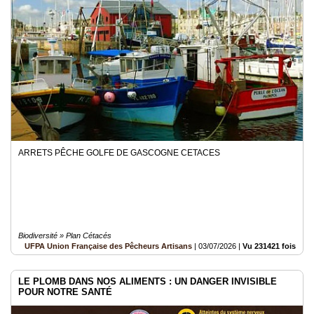
Médias
du
groupe
Blogs
Prémium
Inscription
annuaire
pro
ARRETS PÊCHE GOLFE DE GASCOGNE CETACES
Accès
éditeur
Biodiversité » Plan Cétacés
UFPA Union Française des Pêcheurs Artisans
|
03/07/2026
|
Vu 231421 fois
LE PLOMB DANS NOS ALIMENTS : UN DANGER INVISIBLE
POUR NOTRE SANTÉ