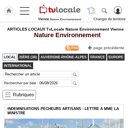
Vienne
Changer de territoire
Nature Environnement
J'adhère
ARTICLES
LOCAUX
TvLocale Nature Environnement Vienne
à
Nature Environnement
Hulcoq
ACCUEIL
page précédente
Vienne
LOCAL
ISÈRE (38)
AUVERGNE-RHÔNE-ALPES
FRANCE
EUROPE
TvLocale
INTERNATIONAL
France
Accueil
Rechercher par date :
RUBRIQUES
Rubriques
Agenda
INDEMNISATIONS PECHEURS ARTISANS - LETTRE A MME LA
MINISTRE
Gazette
Vidéos