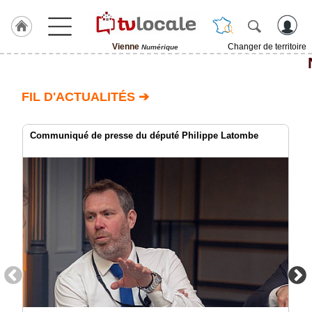
Vienne
Changer de territoire
Numérique
J'adhère
à
Hulcoq
FIL D'ACTUALITÉS ➔
ACCUEIL
Vienne
Communiqué de presse du député Philippe Latombe
TvLocale
France
Accueil
RUBRIQUES
Agenda
Gazette
Vidéos