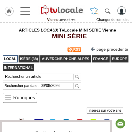
Vienne
Changer de territoire
MINI SÉRIE
J'adhère
ARTICLES
LOCAUX
TvLocale MINI SÉRIE Vienne
à
MINI SÉRIE
Hulcoq
ACCUEIL
page précédente
Vienne
LOCAL
ISÈRE (38)
AUVERGNE-RHÔNE-ALPES
FRANCE
EUROPE
TvLocale
INTERNATIONAL
France
Accueil
Rechercher par date :
RUBRIQUES
Rubriques
Agenda
Insérez sur votre site
Gazette
Vidéos