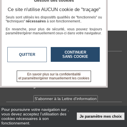
Gestion des cookies
Ce site n'utilise AUCUN cookie de "traçage"
Médias
Page 0 / 0
du
Seuls sont utilisés les dispositifs qualifiés de "fonctionnels" ou
groupe
"techniques"
nécessaires
à son fonctionnement..
En revanche, pour plus de sécurité, vous pouvez toujours
Blogs
paramétrer/gérer manuellement ceux-ci dans votre navigateur.
Prémium
tvlocale.fr
Inscription
annuaire
CONTINUER
pro
QUITTER
SANS COOKIE
Contactez-nous
Accès
En savoir +
éditeur
A propos de tvlocale.fr
En savoir plus sur la confidentialité
et paramétrer/gérer manuellement les cookies
Devenir délégué
S'abonner à la Lettre d'information
Pour poursuivre votre navigation sur
,
Infos
CNIL/RGPD
vous devez acceptez l’utilisation des
Je paramètre mes choix
Conditions Générales d'Utilisation
cookies nécessaires à son
fonctionnement.