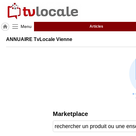
Menu
Articles
J'adhère
ANNUAIRE TvLocale Vienne
à
Hulcoq
ACCUEIL
Vienne
TvLocale
France
Accueil
RUBRIQUES
Marketplace
Agenda
Gazette