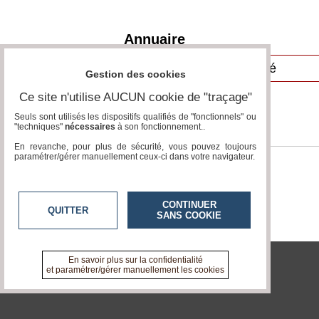
Vidéos
Annuaire
Médias
du
groupe
Gestion des cookies
Blogs
Ce site n'utilise AUCUN cookie de "traçage"
Prémium
Seuls sont utilisés les dispositifs qualifiés de "fonctionnels" ou
"techniques"
nécessaires
à son fonctionnement..
Inscription
annuaire
En revanche, pour plus de sécurité, vous pouvez toujours
pro
paramétrer/gérer manuellement ceux-ci dans votre navigateur.
Accès
éditeur
CONTINUER
QUITTER
SANS COOKIE
En savoir plus sur la confidentialité
et paramétrer/gérer manuellement les cookies
tvlocale.fr