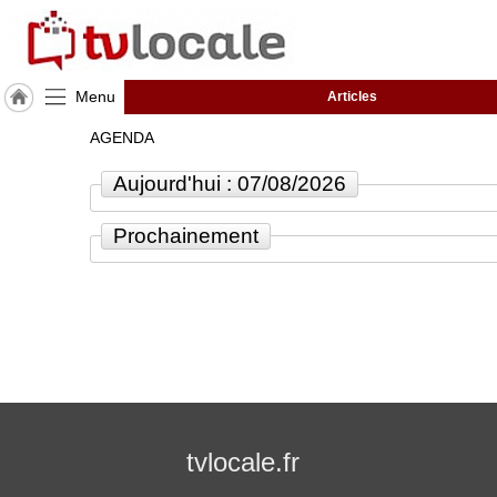
Menu
Articles
J'adhère
AGENDA
à
Hulcoq
Aujourd'hui : 07/08/2026
ACCUEIL
Vienne
Prochainement
TvLocale
France
Accueil
RUBRIQUES
Agenda
tvlocale.fr
Gazette