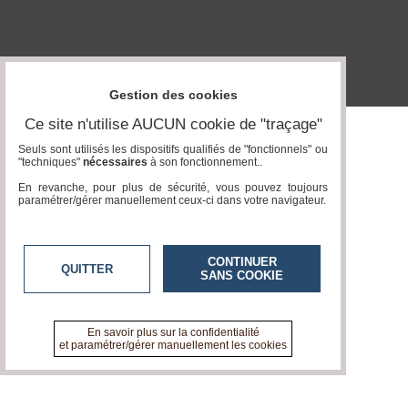
Vidéos
Médias
du
groupe
Gestion des cookies
Blogs
Ce site n'utilise AUCUN cookie de "traçage"
Prémium
Seuls sont utilisés les dispositifs qualifiés de "fonctionnels" ou
"techniques"
nécessaires
à son fonctionnement..
Inscription
annuaire
En revanche, pour plus de sécurité, vous pouvez toujours
pro
paramétrer/gérer manuellement ceux-ci dans votre navigateur.
Accès
éditeur
CONTINUER
QUITTER
SANS COOKIE
En savoir plus sur la confidentialité
et paramétrer/gérer manuellement les cookies