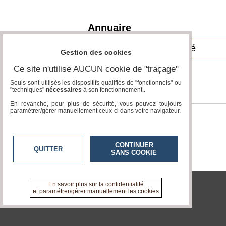
Vidéos
Annuaire
Médias
du
groupe
Gestion des cookies
Blogs
Ce site n'utilise AUCUN cookie de "traçage"
Prémium
Seuls sont utilisés les dispositifs qualifiés de "fonctionnels" ou
"techniques"
nécessaires
à son fonctionnement..
Inscription
annuaire
En revanche, pour plus de sécurité, vous pouvez toujours
pro
paramétrer/gérer manuellement ceux-ci dans votre navigateur.
Accès
éditeur
CONTINUER
QUITTER
SANS COOKIE
En savoir plus sur la confidentialité
et paramétrer/gérer manuellement les cookies
tvlocale.fr