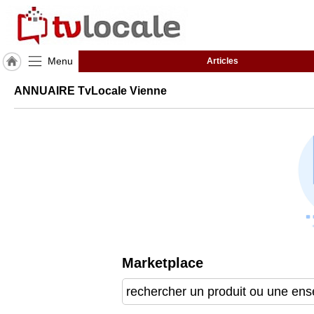
Menu
Articles
J'adhère
ANNUAIRE TvLocale Vienne
à
Hulcoq
ACCUEIL
Vienne
TvLocale
France
Accueil
RUBRIQUES
Marketplace
Agenda
Gazette