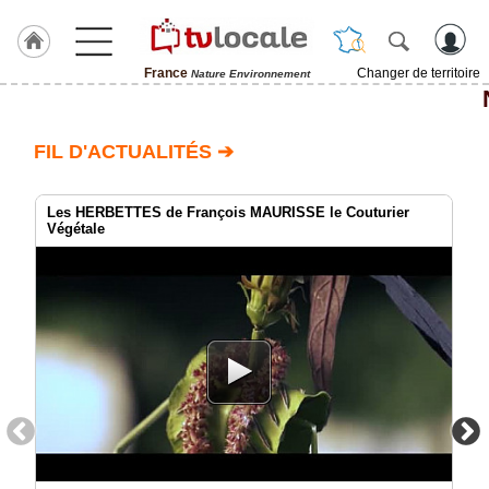
France
Changer de territoire
Nature Environnement
J'adhère
à
Hulcoq
FIL D'ACTUALITÉS ➔
TvLocale
France
Les HERBETTES de François MAURISSE le Couturier
Végétale
Accueil
RUBRIQUES
Agenda
Gazette
Vidéos
Médias