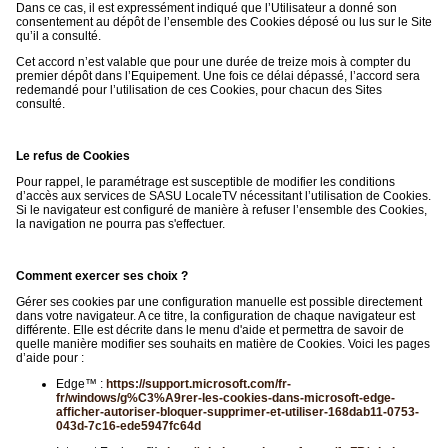
Dans ce cas, il est expressément indiqué que l’Utilisateur a donné son
consentement au dépôt de l’ensemble des Cookies déposé ou lus sur le Site
qu’il a consulté.
Cet accord n’est valable que pour une durée de treize mois à compter du
premier dépôt dans l’Equipement. Une fois ce délai dépassé, l’accord sera
redemandé pour l’utilisation de ces Cookies, pour chacun des Sites
consulté.
Le refus de Cookies
Pour rappel, le paramétrage est susceptible de modifier les conditions
d’accès aux services de SASU LocaleTV nécessitant l’utilisation de Cookies.
Si le navigateur est configuré de manière à refuser l’ensemble des Cookies,
la navigation ne pourra pas s'effectuer.
Comment exercer ses choix ?
Gérer ses cookies par une configuration manuelle est possible directement
dans votre navigateur. A ce titre, la configuration de chaque navigateur est
différente. Elle est décrite dans le menu d'aide et permettra de savoir de
quelle manière modifier ses souhaits en matière de Cookies. Voici les pages
d’aide pour :
Edge™ :
https://support.microsoft.com/fr-
fr/windows/g%C3%A9rer-les-cookies-dans-microsoft-edge-
afficher-autoriser-bloquer-supprimer-et-utiliser-168dab11-0753-
043d-7c16-ede5947fc64d