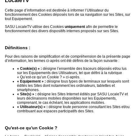
LocaleTV
du
groupe
Cette page d’information est destinée à informer l’Utilisateur du
fonctionnement des Cookies déposés lors de sa navigation sur les Sites, sur
Blogs
tout Equipement.
Prémium
SASU LocaleTV utilise des Cookies
uniquement
afin de permettre le
fonctionnement des divers dispositifs internes proposés sur ses Sites.
Inscription
annuaire
pro
Définitions :
Accès
éditeur
Pour des raisons de simplification et de compréhension de la présente page
d’information, les termes ci-après ont été définis de la façon suivante :
« Cookie(s) » :
désigne l’ensemble des traceurs déposés et/ou lus
sur les Equipements des Utilisateurs, tel que défini à la rubrique
« Qu’est-ce qu’un Cookie ? » ci-après.
« Equipement » :
désigne tous types de terminaux sur lesquels sont
édités les Sites dont notamment les ordinateurs, tablettes et
smartphones.
« Site(s) » :
désigne les Sites Internet édités par SASU LocaleTV et
leurs déclinaisons mobiles disponibles sur les Equipements,
comprenant, le cas échéant, les applications mobiles.
« Utilisateur(s) » :
désigne toute personne consultant les Sites et/ou
contribuant aux espaces participatifs des Sites.
Qu'est-ce qu'un Cookie ?