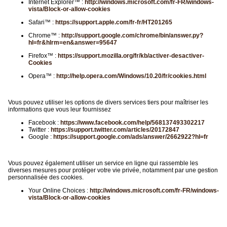
Internet Explorer™ :
http://windows.microsoft.com/fr-FR/windows-
vista/Block-or-allow-cookies
Safari™ :
https://support.apple.com/fr-fr/HT201265
Chrome™ :
http://support.google.com/chrome/bin/answer.py?
hl=fr&hlrm=en&answer=95647
Firefox™ :
https://support.mozilla.org/fr/kb/activer-desactiver-
Cookies
Opera™ :
http://help.opera.com/Windows/10.20/fr/cookies.html
Vous pouvez utiliser les options de divers services tiers pour maîtriser les
informations que vous leur fournissez
Facebook :
https://www.facebook.com/help/568137493302217
Twitter :
https://support.twitter.com/articles/20172847
Google :
https://support.google.com/ads/answer/2662922?hl=fr
Vous pouvez également utiliser un service en ligne qui rassemble les
diverses mesures pour protéger votre vie privée, notamment par une gestion
personnalisée des cookies.
Your Online Choices :
http://windows.microsoft.com/fr-FR/windows-
vista/Block-or-allow-cookies