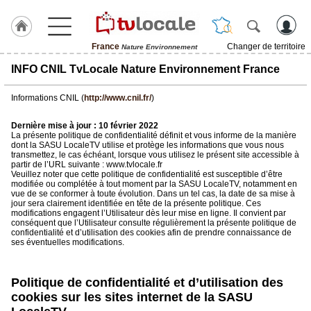
France
Changer de territoire
Nature Environnement
J'adhère
INFO CNIL TvLocale Nature Environnement France
à
Hulcoq
Informations CNIL (
http://www.cnil.fr/
)
TvLocale
Dernière mise à jour : 10 février 2022
France
La présente politique de confidentialité définit et vous informe de la manière
dont la SASU LocaleTV utilise et protège les informations que vous nous
transmettez, le cas échéant, lorsque vous utilisez le présent site accessible à
Accueil
partir de l’URL suivante : www.tvlocale.fr
Veuillez noter que cette politique de confidentialité est susceptible d’être
modifiée ou complétée à tout moment par la SASU LocaleTV, notamment en
RUBRIQUES
vue de se conformer à toute évolution. Dans un tel cas, la date de sa mise à
jour sera clairement identifiée en tête de la présente politique. Ces
modifications engagent l’Utilisateur dès leur mise en ligne. Il convient par
Agenda
conséquent que l’Utilisateur consulte régulièrement la présente politique de
confidentialité et d’utilisation des cookies afin de prendre connaissance de
ses éventuelles modifications.
Gazette
Vidéos
Politique de confidentialité et d’utilisation des
cookies sur les sites internet de la SASU
Médias