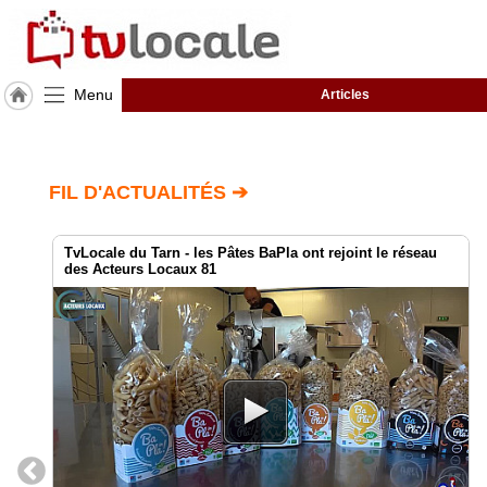
Menu
Articles
J'adhère
à
Hulcoq
FIL D'ACTUALITÉS ➔
TvLocale
France
TvLocale du Tarn - les Pâtes BaPla ont rejoint le réseau
des Acteurs Locaux 81
Accueil
RUBRIQUES
Agenda
Gazette
Vidéos