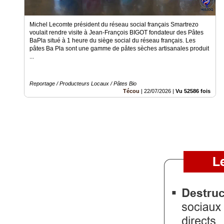
Médias
du
groupe
Michel Lecomte président du réseau social français Smartrezo
voulait rendre visite à Jean-François BIGOT fondateur des Pâtes
BaPla situé à 1 heure du siège social du réseau français. Les
Blogs
Prémium
pâtes Ba Pla sont une gamme de pâtes sèches artisanales produit
...
Inscription
annuaire
pro
Reportage / Producteurs Locaux / Pâtes Bio
Técou
|
22/07/2026
|
Vu 52586 fois
Accès
éditeur