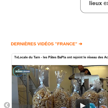
DERNIÈRES VIDÉOS "FRANCE" ➔
TvLocale du Tarn - les Pâtes BaPla ont rejoint le réseau des A