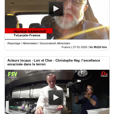
Médias
du
groupe
Blogs
Prémium
Inscription
Reportage / Alimentation / Souveraineté Alimentaire
annuaire
pro
France |
27-01-2026
|
Vu 95110 fois
Accès
Acteurs locaux - Loir et Cher - Christophe Hay, l’excellence
éditeur
enracinée dans le terroir