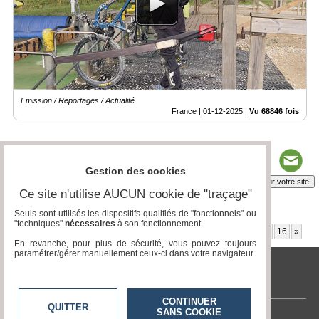
Emission / Reportages / Actualité
France |
01-12-2025
|
Vu 68846 fois
Gestion des cookies
Insérez sur votre site
Ce site n'utilise AUCUN cookie de "traçage"
Seuls sont utilisés les dispositifs qualifiés de "fonctionnels" ou
"techniques"
nécessaires
à son fonctionnement..
Page 8 / 52
1
2
3
4
5
6
7
8
9
10
11
12
13
14
15
16
»
En revanche, pour plus de sécurité, vous pouvez toujours
paramétrer/gérer manuellement ceux-ci dans votre navigateur.
tvlocale.fr
CONTINUER
QUITTER
SANS COOKIE