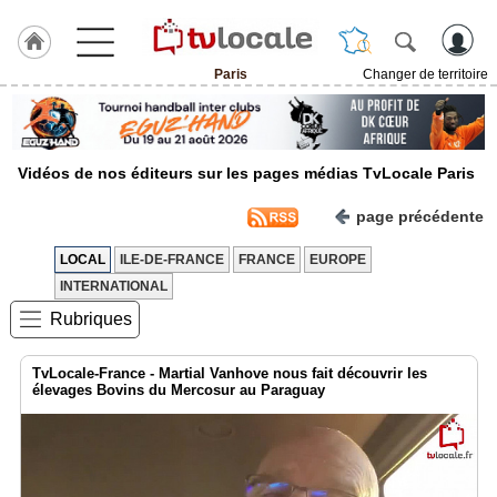
Paris
Changer de territoire
J'adhère
à
Hulcoq
Vidéos de nos éditeurs sur les pages médias TvLocale Paris
ACCUEIL
Paris
page précédente
TvLocale
LOCAL
ILE-DE-FRANCE
FRANCE
EUROPE
France
INTERNATIONAL
Accueil
Rubriques
RUBRIQUES
TvLocale-France - Martial Vanhove nous fait découvrir les
élevages Bovins du Mercosur au Paraguay
Agenda
Gazette
Vidéos