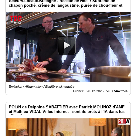
Acteurs-Locaux-Bretagne - Recette de Noël : Suprême de
chapon poché, crème de langoustine, purée de chou-fleur et
grue de cacao.
Emission / Alimentation / Equilibre alimentaire
France |
20-12-2025
|
Vu 77442 fois
POL/N de Delphine SABATTIER avec Patrick MOLINOZ d'AMF
et Mathieu VIDAL Villes Internet - sont-ils prêts à l'IA dans les
villes ?