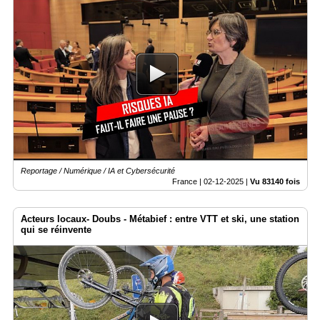
Reportage / Numérique / IA et Cybersécurité
France |
02-12-2025
|
Vu 83140 fois
Acteurs locaux- Doubs - Métabief : entre VTT et ski, une station
qui se réinvente