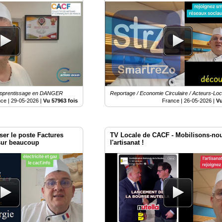
.
Apprentissage en DANGER
Reportage / Economie Circulaire / Acteurs-Lo
nce |
29-05-2026
|
Vu 57963 fois
France |
26-05-2026
|
Vu
ser le poste Factures
TV Locale de CACF - Mobilisons-no
sur beaucoup
l'artisanat !