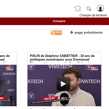
Changer de territoire
Annuaire
page précédente
ans de
POL/N de Delphine SABATTIER - 10 ans de
uel
politiques numériques sous Emmanuel
rel à
Macron : témoignages de Jean Cattan à
Vivatech 2026