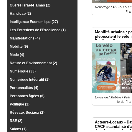
Guerre Israël-Hamas (2)
Reportage / ALERTES / C
Fra
Handicap (2)
Intelligence Economique (27)
Les Entretiens de l'Excellence (1)
Mobilité urbaine : 
plébiscitent le vél
Manifestations (4)
l'utilisent ?
Mobilité (9)
Mode (4)
Nature et Environnement (2)
Numérique (33)
Numérique Intégratif (1)
Personnalités (4)
Personnes âgées (6)
Emission / Mobilité / Vélo
Ile-de-Fra
Politique (1)
Réseaux Sociaux (2)
RSE (2)
Acteurs-Locaux - D
CACF scandalisé d'a
Salons (1)
drastique des dotati