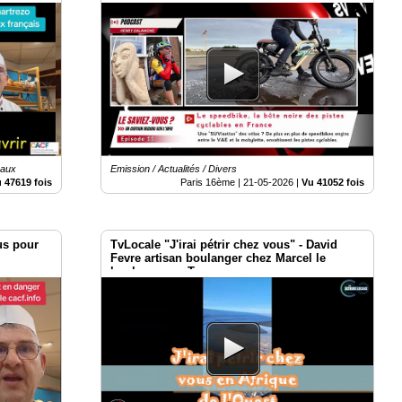
caux
Emission / Actualités / Divers
 47619 fois
Paris 16ème |
21-05-2026
|
Vu 41052 fois
us pour
TvLocale "J'irai pétrir chez vous" - David
Fevre artisan boulanger chez Marcel le
boulanger au Togo