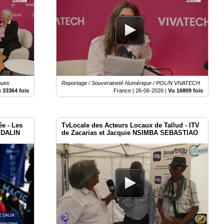
ques
Reportage / Souveraineté Numérique / POL/N VIVATECH
 33364 fois
France |
26-06-2026
|
Vu 16809 fois
e - Les
TvLocale des Acteurs Locaux de Tallud - ITV
e DALIN
de Zacarias et Jacquie NSIMBA SEBASTIAO