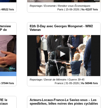
Reportage / Economie / Rendez-vous Économiques
 48522 fois
Paris |
15-06-2026
|
Vu 41107 fois
nterview
81th D-Day avec Georges Mongenet - WW2
TP de
Veteran
Reportage / Devoir de Mémoire / Guerre 39-45
 37044 fois
France |
31-05-2026
|
Vu 56946 fois
RE le
Acteurs-Locaux-France-Le Saviez-vous – Les
ociaux
speedbikes, bêtes noires des pistes cyclables