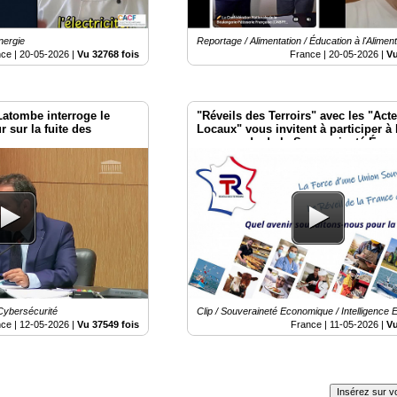
nergie
Reportage / Alimentation / Éducation à l'Aliment
nce |
20-05-2026
|
Vu 32768 fois
France |
20-05-2026
|
Vu
Latombe interroge le
"Réveils des Terroirs" avec les "Act
r sur la fuite des
Locaux" vous invitent à participer à 
sauvegarde de la Souveraineté Éco
et Alimentaire de votre Territoire
Cybersécurité
Clip / Souveraineté Economique / Intelligence
nce |
12-05-2026
|
Vu 37549 fois
France |
11-05-2026
|
Vu
Insérez sur vo