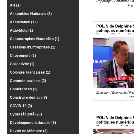
Reportage / Entreprise /
Art (1)
Fra
Vidéos
Assemblée Nationale (3)
Médias
Association (12)
du
POL/N de Delphine 
groupe
politiques numériq
Auto-Moto (1)
Macron Philippe Not
Castastrophes Naturelles (1)
Blogs
Prémium
Cessions d'Entreprises (1)
Inscription
Citoyenneté (2)
annuaire
pro
Collectivité (1)
Colonies Françaises (1)
Accès
éditeur
Commémorations (2)
Conférences (1)
Emission / Economie / R
Fra
Construire demain (3)
COVID-19 (3)
Cybersécurité (26)
POL/N de Delphine 
politiques numériq
Développement durable (3)
Macron avec la Mini
Vivatech 2026
Devoir de Mémoire (3)