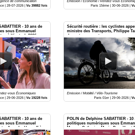
 Agence de communication
Emission / Economie / Rendez-vous Économi
nce |
28-07-2026
|
Vu 39882 fois
Paris 15ème |
30-06-2026
|
Vu
SABATTIER - 10 ans de
Sécurité routière : les cyclistes appe
ues sous Emmanuel
ministre des Transports, Philippe Ta
ton à Vivatech 2026
des actes concrets
endez-vous Économiques
Emission / Mobilité / Vélo-Tourisme
nce |
29-06-2026
|
Vu 19228 fois
Paris 01er |
29-06-2026
|
Vu
SABATTIER - 10 ans de
POL/N de Delphine SABATTIER - 10 
ues sous Emmanuel
politiques numériques sous Emman
stre Anne Le Henanff à
Macron Catherine Morin-Desailly et 
Latombe à Vivatech 2026