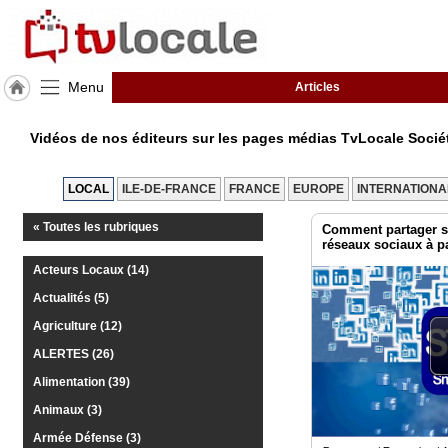
Menu
Articles
J'adhère
à
Vidéos de nos éditeurs sur les pages médias TvLocale Socié
Hulcoq
ACCUEIL
LOCAL
ILE-DE-FRANCE
FRANCE
EUROPE
INTERNATIONA
Paris
« Toutes les rubriques
Comment partager s
réseaux sociaux à p
TvLocale
France
Acteurs Locaux (14)
Actualités (5)
Accueil
Agriculture (12)
RUBRIQUES
ALERTES (26)
Alimentation (39)
Agenda
Animaux (3)
Gazette
Armée Défense (3)