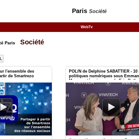
Paris
Société
WebTv
Société
té Paris
L
ur l'ensemble des
POL/N de Delphine SABATTIER - 10 
artir de Smartrezo
politiques numériques sous Emman
Macron : témoignages de Eric Botho
Vivatech 2026