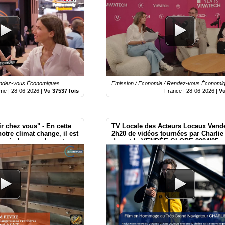
endez-vous Économiques
Emission / Economie / Rendez-vous Économi
ème |
28-06-2026
|
Vu 37537 fois
France |
28-06-2026
|
Vu
ir chez vous" - ​En cette
TV Locale des Acteurs Locaux Vendé
notre climat change, il est
2h20 de vidéos tournées par Charli
 soin les uns des autres.
durant le VENDÉE GLOBE 2024/25