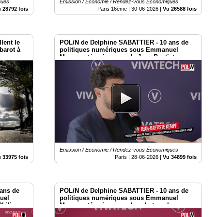
ques
Emission / Economie / Rendez-vous Économiques
 28792 fois
Paris 16ème |
30-06-2026
|
Vu 26588 fois
llent le
POL/N de Delphine SABATTIER - 10 ans de
barot à
politiques numériques sous Emmanuel
Macron : témoignages de Jean-Baptiste
Kempf à Vivatech 2026
Emission / Economie / Rendez-vous Économiques
 33975 fois
Paris |
28-06-2026
|
Vu 34899 fois
ans de
POL/N de Delphine SABATTIER - 10 ans de
uel
politiques numériques sous Emmanuel
Philippe
Macron : témoignages dans le temple
Vivatech