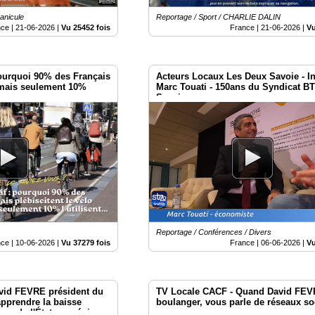
anicule
Reportage / Sport / CHARLIE DALIN
nce |
21-06-2026
|
Vu 25452 fois
France |
21-06-2026
|
Vu
pourquoi 90% des Français
Acteurs Locaux Les Deux Savoie - I
o mais seulement 10%
Marc Touati - 150ans du Syndicat B
Savoie
Reportage / Conférences / Divers
nce |
10-06-2026
|
Vu 37279 fois
France |
06-06-2026
|
Vu
avid FEVRE président du
TV Locale CACF - Quand David FEV
pprendre la baisse
boulanger, vous parle de réseaux s
ons de l'État aux régions