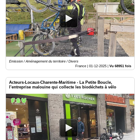
Emission / Aménagement du territoire / Divers
France |
01-12-2025
|
Vu 68951 fois
Acteurs-Locaux-Charente-Maritime - La Petite Boucle,
l’entreprise malouine qui collecte les biodéchets à vélo