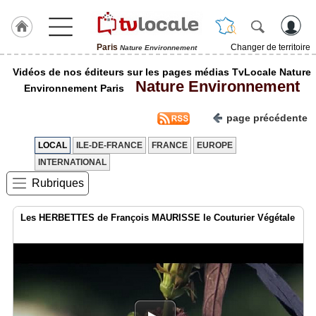
Paris
Changer de territoire
Nature Environnement
J'adhère
Vidéos de nos éditeurs sur les pages médias TvLocale Nature
à
Nature Environnement
Hulcoq
Environnement Paris
ACCUEIL
page précédente
Paris
LOCAL
ILE-DE-FRANCE
FRANCE
EUROPE
TvLocale
INTERNATIONAL
France
Rubriques
Accueil
Les HERBETTES de François MAURISSE le Couturier Végétale
RUBRIQUES
Agenda
Gazette
Vidéos