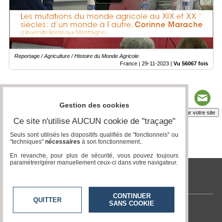
Reportage / Agriculture / Histoire du Monde Agricole
France |
29-11-2023
|
Vu 56067 fois
Gestion des cookies
Insérez sur votre site
Ce site n'utilise AUCUN cookie de "traçage"
Seuls sont utilisés les dispositifs qualifiés de "fonctionnels" ou
"techniques"
nécessaires
à son fonctionnement..
Page 1 / 2
1
2
En revanche, pour plus de sécurité, vous pouvez toujours
paramétrer/gérer manuellement ceux-ci dans votre navigateur.
tvlocale.fr
CONTINUER
QUITTER
SANS COOKIE
Contactez-nous