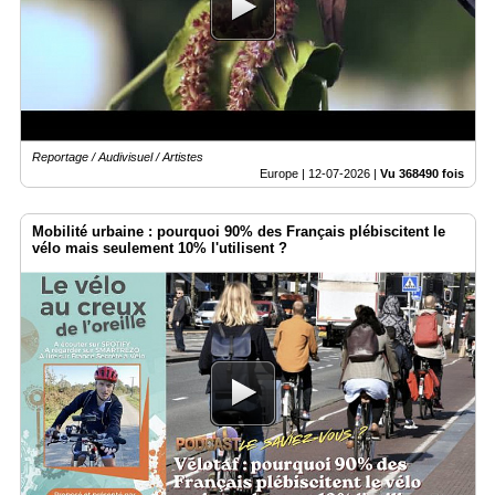
Médias
du
groupe
Blogs
Prémium
Reportage / Audivisuel / Artistes
Inscription
Europe |
12-07-2026
|
Vu 368490 fois
annuaire
pro
Mobilité urbaine : pourquoi 90% des Français plébiscitent le
Accès
vélo mais seulement 10% l'utilisent ?
éditeur