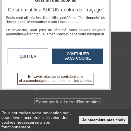
Gestion des cookies
Ce site n'utilise AUCUN cookie de "traçage"
Médias
du
Seuls sont utilisés les dispositifs qualifiés de "fonctionnels" ou
groupe
"techniques"
nécessaires
à son fonctionnement..
En revanche, pour plus de sécurité, vous pouvez toujours
Blogs
paramétrer/gérer manuellement ceux-ci dans votre navigateur.
Prémium
tvlocale.fr
Inscription
annuaire
CONTINUER
pro
QUITTER
SANS COOKIE
Contactez-nous
Accès
En savoir +
éditeur
A propos de tvlocale.fr
En savoir plus sur la confidentialité
et paramétrer/gérer manuellement les cookies
Devenir délégué
S'abonner à la Lettre d'information
Pour poursuivre votre navigation sur
,
Infos
CNIL/RGPD
vous devez acceptez l’utilisation des
Je paramètre mes choix
Conditions Générales d'Utilisation
cookies nécessaires à son
fonctionnement.