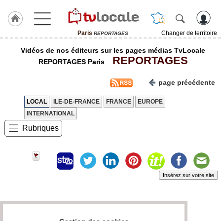
Paris
Changer de territoire
REPORTAGES
J'adhère
Vidéos de nos éditeurs sur les pages médias TvLocale
à
REPORTAGES
Hulcoq
REPORTAGES Paris
ACCUEIL
page précédente
Paris
LOCAL
ILE-DE-FRANCE
FRANCE
EUROPE
TvLocale
INTERNATIONAL
France
Rubriques
Accueil
RUBRIQUES
Insérez sur votre site
Agenda
Gazette
Page 0 / 0
Vidéos