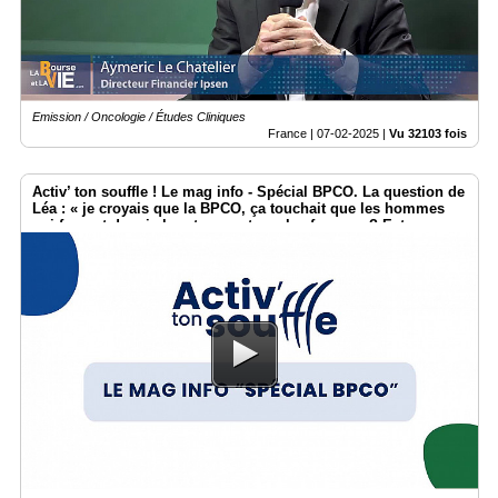
Emission / Oncologie / Études Cliniques
France |
07-02-2025
|
Vu 32103 fois
Activ’ ton souffle ! Le mag info - Spécial BPCO. La question de
Léa : « je croyais que la BPCO, ça touchait que les hommes
qui fument depuis longtemps et pas les femmes ? Est-ce que
c’est vrai ?»