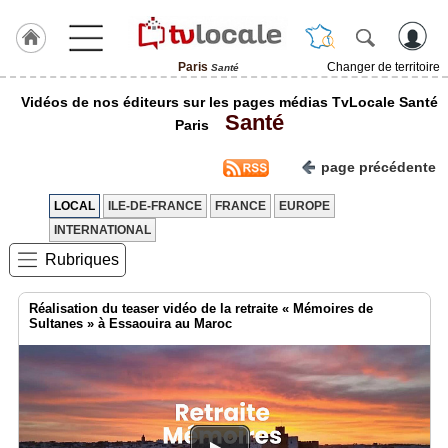
Paris
Changer de territoire
Santé
J'adhère
Vidéos de nos éditeurs sur les pages médias TvLocale Santé
à
Santé
Hulcoq
Paris
ACCUEIL
page précédente
Paris
LOCAL
ILE-DE-FRANCE
FRANCE
EUROPE
TvLocale
INTERNATIONAL
France
Rubriques
Accueil
Réalisation du teaser vidéo de la retraite « Mémoires de
RUBRIQUES
Sultanes » à Essaouira au Maroc
Agenda
Gazette
Vidéos