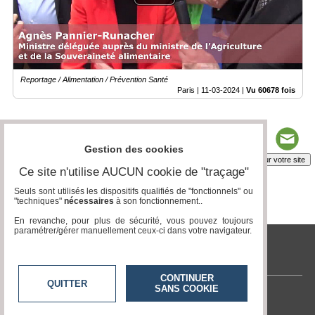
Reportage / Alimentation / Prévention Santé
Paris |
11-03-2024
|
Vu 60678 fois
Gestion des cookies
Insérez sur votre site
Ce site n'utilise AUCUN cookie de "traçage"
Seuls sont utilisés les dispositifs qualifiés de "fonctionnels" ou
"techniques"
nécessaires
à son fonctionnement..
Page 1 / 3
1
2
3
En revanche, pour plus de sécurité, vous pouvez toujours
paramétrer/gérer manuellement ceux-ci dans votre navigateur.
tvlocale.fr
CONTINUER
QUITTER
SANS COOKIE
Contactez-nous