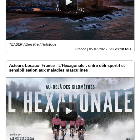
Médias
du
groupe
Blogs
Prémium
TEASER / Bien être / Holistique
Inscription
France |
05-07-2026
|
Vu 28098 fois
annuaire
pro
Acteurs-Locaux- France - L’Hexagonale : entre défi sportif et
Accès
sensibilisation aux maladies masculines
éditeur