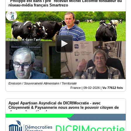
"Philippe est dans l'pré" recevait Michel Lecomte fondateur du
réseau-média français Smartrezo
Emission / Souveraineté Alimentaire / Territoriale
France |
09-02-2026
|
Vu 77612 fois
Appel Apartisan Asyndical de DICRIMocratie - avec
Citoyenneté & Paysannerie nous avons le pouvoir citoyen de
changer de système !