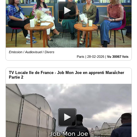
Médias
du
groupe
Blogs
Prémium
Inscription
Emission / Audiovisuel / Divers
annuaire
pro
Paris |
28-02-2026
|
Vu 30067 fois
Accès
TV Locale Ile de France - Job Mon Joe en apprenti Maraîcher
éditeur
Partie 2