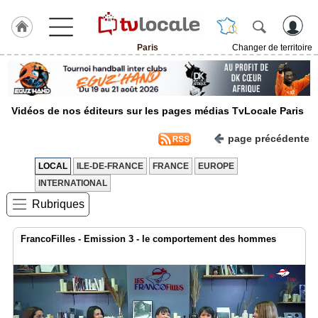
Paris
Changer de territoire
J'adhère
à
Hulcoq
Vidéos de nos éditeurs sur les pages médias TvLocale Paris
ACCUEIL
Paris
page précédente
TvLocale
LOCAL
ILE-DE-FRANCE
FRANCE
EUROPE
France
INTERNATIONAL
Accueil
Rubriques
RUBRIQUES
FrancoFilles - Emission 3 - le comportement des hommes
Agenda
Gazette
Vidéos