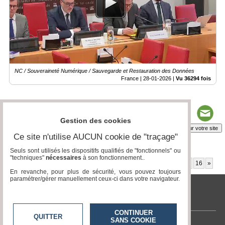
NC / Souveraineté Numérique / Sauvegarde et Restauration des Données
France |
28-01-2026
|
Vu 36294 fois
Gestion des cookies
Insérez sur votre site
Ce site n'utilise AUCUN cookie de "traçage"
Seuls sont utilisés les dispositifs qualifiés de "fonctionnels" ou
"techniques"
nécessaires
à son fonctionnement..
Page 7 / 52
1
2
3
4
5
6
7
8
9
10
11
12
13
14
15
16
»
En revanche, pour plus de sécurité, vous pouvez toujours
paramétrer/gérer manuellement ceux-ci dans votre navigateur.
tvlocale.fr
CONTINUER
QUITTER
SANS COOKIE