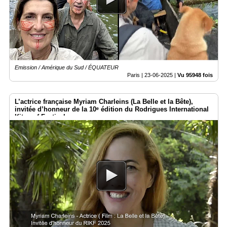
Emission / Amérique du Sud / ÉQUATEUR
Paris |
23-06-2025
|
Vu 95948 fois
L’actrice française Myriam Charleins (La Belle et la Bête),
invitée d’honneur de la 10ᵉ édition du Rodrigues International
Kitesurf Festival