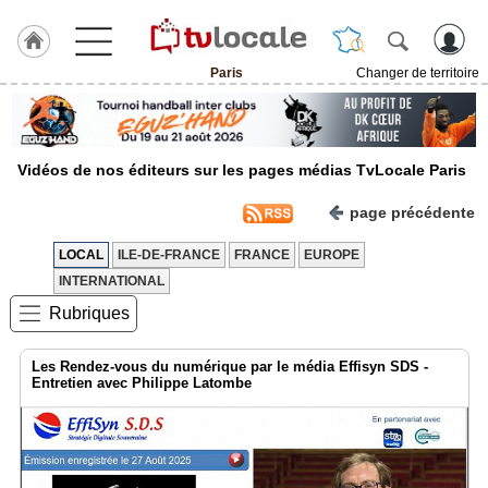
Paris
Changer de territoire
J'adhère
à
Hulcoq
Vidéos de nos éditeurs sur les pages médias TvLocale Paris
ACCUEIL
Paris
page précédente
TvLocale
LOCAL
ILE-DE-FRANCE
FRANCE
EUROPE
France
INTERNATIONAL
Accueil
Rubriques
RUBRIQUES
Les Rendez-vous du numérique par le média Effisyn SDS -
Entretien avec Philippe Latombe
Agenda
Gazette
Vidéos