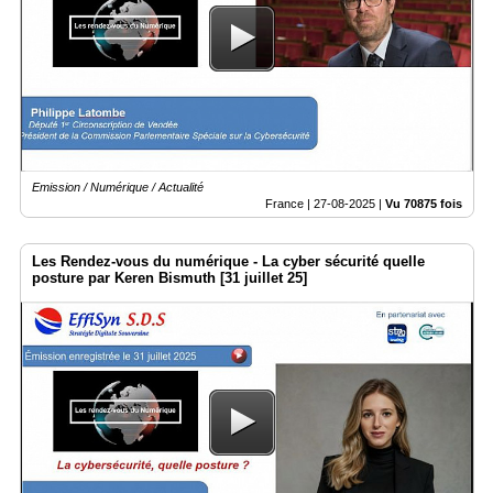
Médias
du
groupe
Blogs
Prémium
Inscription
Emission / Numérique / Actualité
annuaire
pro
France |
27-08-2025
|
Vu 70875 fois
Accès
Les Rendez-vous du numérique - La cyber sécurité quelle
éditeur
posture par Keren Bismuth [31 juillet 25]