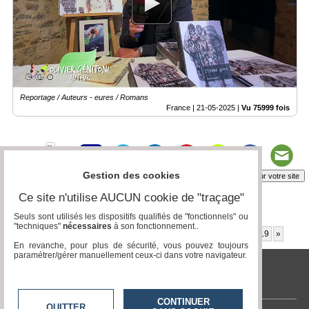
Reportage / Auteurs - eures / Romans
France |
21-05-2025
|
Vu 75999 fois
Gestion des cookies
Insérez sur votre site
Ce site n'utilise AUCUN cookie de "traçage"
Seuls sont utilisés les dispositifs qualifiés de "fonctionnels" ou
Page 11 / 52
"techniques"
nécessaires
à son fonctionnement..
«
4
5
6
7
8
9
10
11
12
13
14
15
16
17
18
19
»
En revanche, pour plus de sécurité, vous pouvez toujours
paramétrer/gérer manuellement ceux-ci dans votre navigateur.
tvlocale.fr
CONTINUER
QUITTER