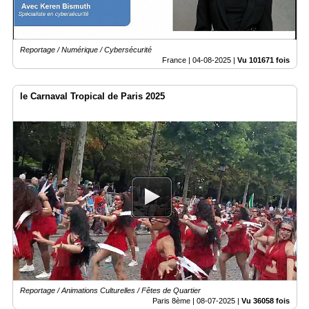
Reportage / Numérique / Cybersécurité
France |
04-08-2025
|
Vu 101671 fois
le Carnaval Tropical de Paris 2025
Reportage / Animations Culturelles / Fêtes de Quartier
Paris 8ème |
08-07-2025
|
Vu 36058 fois