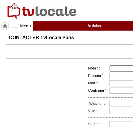
Menu
Articles
J'adhère
CONTACTER TvLocale Paris
à
Hulcoq
ACCUEIL
Paris
Nom
*
:
TvLocale
Prénom
*
:
France
Mail
*
:
Confirmer
*
:
Accueil
RUBRIQUES
Téléphone :
Ville :
Agenda
Sujet
*
:
Gazette