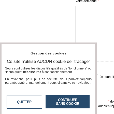
Votre demande
*
:
Vidéos
Médias
du
groupe
Blogs
Prémium
Inscription
annuaire
Gestion des cookies
pro
Ce site n'utilise AUCUN cookie de "traçage"
Accès
éditeur
Seuls sont utilisés les dispositifs qualifiés de "fonctionnels" ou
"techniques"
nécessaires
à son fonctionnement..
Je souhai
En revanche, pour plus de sécurité, vous pouvez toujours
paramétrer/gérer manuellement ceux-ci dans votre navigateur.
CONTINUER
*
don
QUITTER
SANS COOKIE
Pour bien ré