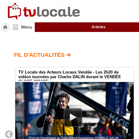
Menu
Articles
J'adhère
à
Hulcoq
FIL D'ACTUALITÉS ➔
ACCUEIL
Paris
TV Locale des Acteurs Locaux Vendée - Les 2h20 de
vidéos tournées par Charlie DALIN durant le VENDÉE
TvLocale
GLOBE 2024/25
France
Accueil
RUBRIQUES
Agenda
Gazette