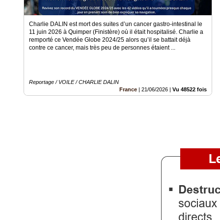
Vidéos
Charlie DALIN est mort des suites d’un cancer gastro-intestinal le
Médias
11 juin 2026 à Quimper (Finistère) où il était hospitalisé. Charlie a
du
remporté ce Vendée Globe 2024/25 alors qu’il se battait déjà
groupe
contre ce cancer, mais très peu de personnes étaient ...
Blogs
Prémium
Reportage / VOILE / CHARLIE DALIN
France
|
21/06/2026
|
Vu 48522 fois
Inscription
annuaire
pro
Accès
éditeur