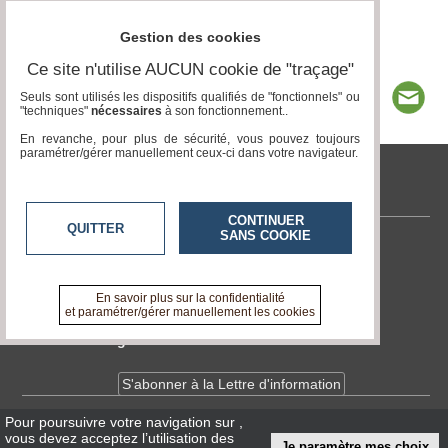
Gestion des cookies
Ce site n'utilise AUCUN cookie de "traçage"
Seuls sont utilisés les dispositifs qualifiés de "fonctionnels" ou
"techniques"
nécessaires
à son fonctionnement..
En revanche, pour plus de sécurité, vous pouvez toujours
paramétrer/gérer manuellement ceux-ci dans votre navigateur.
tvlocale.fr
CONTINUER
QUITTER
SANS COOKIE
Contactez-nous
En savoir +
A propos de tvlocale.fr
En savoir plus sur la confidentialité
et paramétrer/gérer manuellement les cookies
Devenir délégué
S'abonner à la Lettre d'information
Pour poursuivre votre navigation sur
,
Infos
CNIL/RGPD
vous devez acceptez l’utilisation des
Je paramètre mes choix