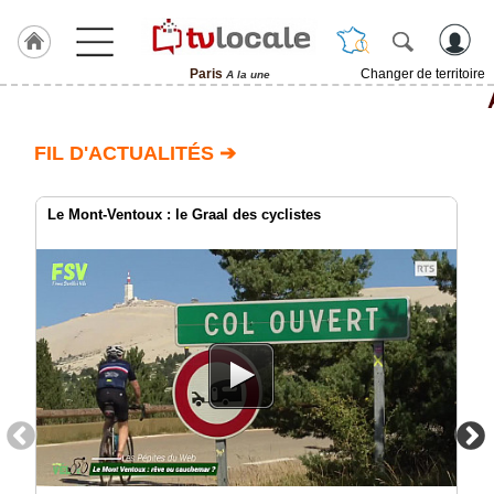
Paris
Changer de territoire
A la une
J'adhère
à
Hulcoq
FIL D'ACTUALITÉS ➔
ACCUEIL
Paris
Le Mont-Ventoux : le Graal des cyclistes
TvLocale
France
Accueil
RUBRIQUES
Agenda
Gazette
Vidéos