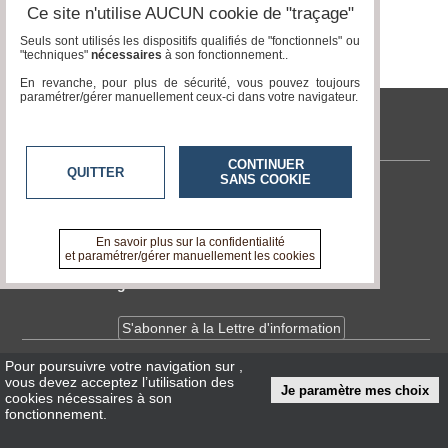
Ce site n'utilise AUCUN cookie de "traçage"
Seuls sont utilisés les dispositifs qualifiés de "fonctionnels" ou
"techniques"
nécessaires
à son fonctionnement..
En revanche, pour plus de sécurité, vous pouvez toujours
paramétrer/gérer manuellement ceux-ci dans votre navigateur.
tvlocale.fr
CONTINUER
QUITTER
SANS COOKIE
Contactez-nous
En savoir +
A propos de tvlocale.fr
En savoir plus sur la confidentialité
et paramétrer/gérer manuellement les cookies
Devenir délégué
S'abonner à la Lettre d'information
Pour poursuivre votre navigation sur
,
Infos
CNIL/RGPD
vous devez acceptez l’utilisation des
Je paramètre mes choix
Conditions Générales d'Utilisation
cookies nécessaires à son
fonctionnement.
« accès éditeur »