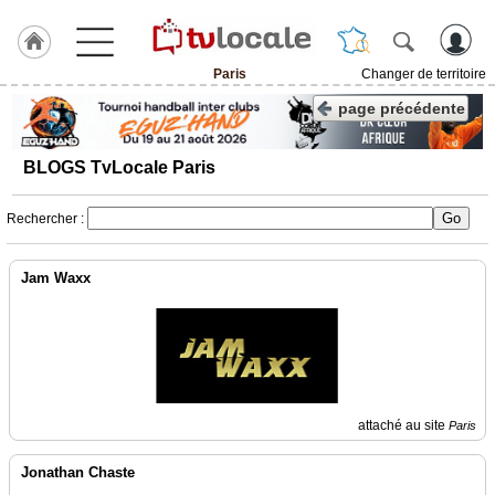
Paris
Changer de territoire
J'adhère
page précédente
à
Hulcoq
BLOGS TvLocale Paris
ACCUEIL
Paris
Rechercher :
TvLocale
France
Jam Waxx
Accueil
RUBRIQUES
Agenda
attaché au site
Paris
Gazette
Jonathan Chaste
Vidéos