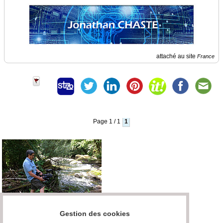
Médias
du
groupe
Blogs
attaché au site
France
Prémium
Inscription
annuaire
pro
Accès
éditeur
Page 1 / 1
1
Gestion des cookies