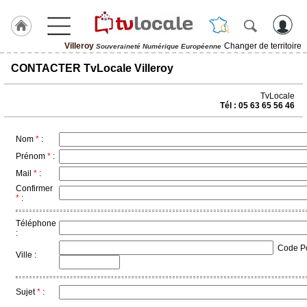
Villeroy
Changer de territoire
Souveraineté Numérique Européenne
J'adhère
CONTACTER TvLocale Villeroy
à
Hulcoq
TvLocale
Tél : 05 63 65 56 46
ACCUEIL
Villeroy
Nom
*
:
TvLocale
Prénom
*
:
France
Mail
*
:
Confirmer
Accueil
*
:
RUBRIQUES
Téléphone
:
Code Pos
Agenda
Ville :
Gazette
Sujet
*
:
Vidéos