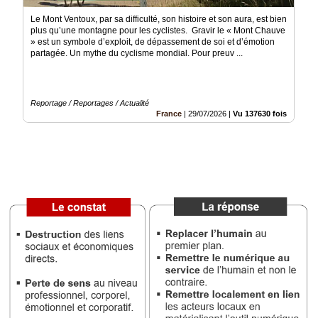
Le Mont Ventoux, par sa difficulté, son histoire et son aura, est bien
Médias
plus qu’une montagne pour les cyclistes. Gravir le « Mont Chauve
du
» est un symbole d’exploit, de dépassement de soi et d’émotion
groupe
partagée. Un mythe du cyclisme mondial. Pour preuv ...
Blogs
Prémium
Reportage / Reportages / Actualité
Inscription
France
|
29/07/2026
|
Vu 137630 fois
annuaire
pro
Accès
éditeur