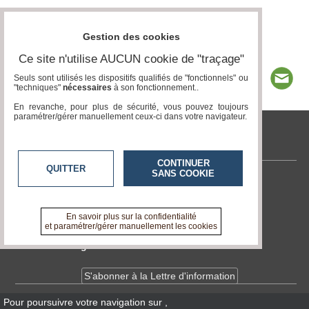
Gestion des cookies
Ce site n'utilise AUCUN cookie de "traçage"
Seuls sont utilisés les dispositifs qualifiés de "fonctionnels" ou
"techniques"
nécessaires
à son fonctionnement..
En revanche, pour plus de sécurité, vous pouvez toujours
paramétrer/gérer manuellement ceux-ci dans votre navigateur.
tvlocale.fr
CONTINUER
QUITTER
SANS COOKIE
Contactez-nous
En savoir +
A propos de tvlocale.fr
En savoir plus sur la confidentialité
et paramétrer/gérer manuellement les cookies
Devenir délégué
S'abonner à la Lettre d'information
Pour poursuivre votre navigation sur
,
Infos
CNIL/RGPD