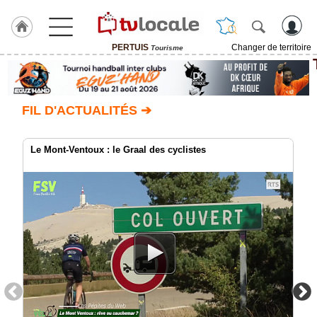
PERTUIS
Changer de territoire
Tourisme
J'adhère
à
Hulcoq
FIL D'ACTUALITÉS ➔
ACCUEIL
PERTUIS
Le Mont-Ventoux : le Graal des cyclistes
TvLocale
France
Accueil
RUBRIQUES
Agenda
Gazette
Vidéos