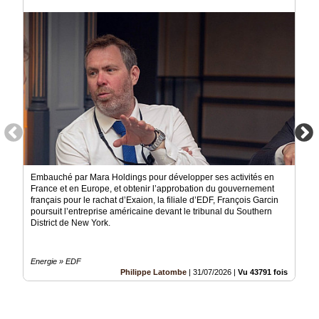
Médias
du
groupe
Blogs
Prémium
Inscription
annuaire
pro
Accès
éditeur
Embauché par Mara Holdings pour développer ses activités en
France et en Europe, et obtenir l’approbation du gouvernement
français pour le rachat d’Exaion, la filiale d’EDF, François Garcin
poursuit l’entreprise américaine devant le tribunal du Southern
District de New York.
Energie » EDF
Philippe Latombe
|
31/07/2026
|
Vu 43791 fois