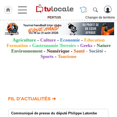
PERTUIS
Changer de territoire
J'adhère
à
Hulcoq
Agriculture
-
Culture
-
Economie
-
Education
ACCUEIL
Formation
-
Gastronomie Terroirs
-
Geeks
-
Nature
PERTUIS
Environnement
-
Numérique
-
Santé
-
Société
-
Sports
-
Tourisme
TvLocale
France
Accueil
RUBRIQUES
Agenda
FIL D'ACTUALITÉS ➔
Gazette
Communiqué de presse du député Philippe Latombe
Vidéos