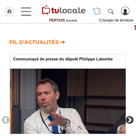
PERTUIS
Changer de territoire
Société
J'adhère
à
Hulcoq
FIL D'ACTUALITÉS ➔
ACCUEIL
PERTUIS
Communiqué de presse du député Philippe Latombe
TvLocale
France
Accueil
RUBRIQUES
Agenda
Gazette
Vidéos