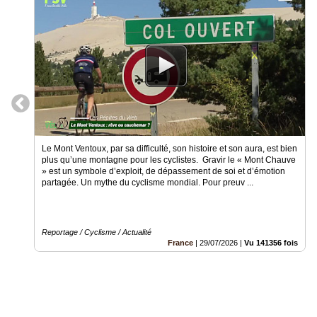
Vidéos
Médias
du
groupe
Blogs
Prémium
Inscription
annuaire
Le Mont Ventoux, par sa difficulté, son histoire et son aura, est bien
pro
plus qu’une montagne pour les cyclistes. Gravir le « Mont Chauve
» est un symbole d’exploit, de dépassement de soi et d’émotion
Accès
partagée. Un mythe du cyclisme mondial. Pour preuv ...
éditeur
Reportage / Cyclisme / Actualité
France
|
29/07/2026
|
Vu 141356 fois