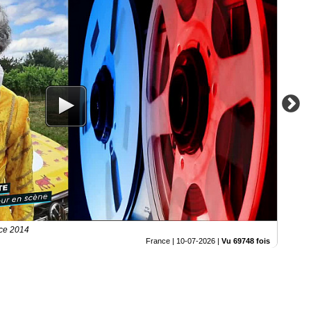
nce 2014
France |
10-07-2026
|
Vu 69748 fois