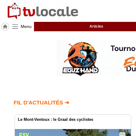
Menu
Articles
J'adhère
à
Hulcoq
ACCUEIL
PERTUIS
TvLocale
France
Accueil
FIL D'ACTUALITÉS ➔
RUBRIQUES
Le Mont-Ventoux : le Graal des cyclistes
Agenda
Gazette