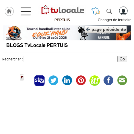
PERTUIS
Changer de territoire
J'adhère
page précédente
à
Hulcoq
BLOGS TvLocale PERTUIS
ACCUEIL
PERTUIS
Rechercher :
TvLocale
France
Accueil
RUBRIQUES
Agenda
Gazette
Vidéos