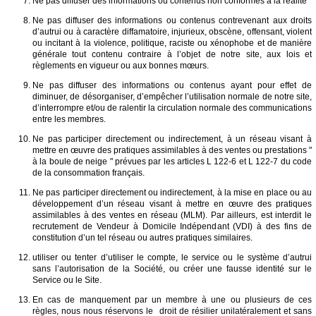
Ne pas diffuser des informations ou contenus non conformes à la réalité
Ne pas diffuser des informations ou contenus contrevenant aux droits
d’autrui ou à caractère diffamatoire, injurieux, obscène, offensant, violent
ou incitant à la violence, politique, raciste ou xénophobe et de manière
générale tout contenu contraire à l’objet de notre site, aux lois et
règlements en vigueur ou aux bonnes mœurs.
Ne pas diffuser des informations ou contenus ayant pour effet de
diminuer, de désorganiser, d’empêcher l’utilisation normale de notre site,
d’interrompre et/ou de ralentir la circulation normale des communications
entre les membres.
Ne pas participer directement ou indirectement, à un réseau visant à
mettre en œuvre des pratiques assimilables à des ventes ou prestations "
à la boule de neige " prévues par les articles L 122-6 et L 122-7 du code
de la consommation français.
Ne pas participer directement ou indirectement, à la mise en place ou au
développement d’un réseau visant à mettre en œuvre des pratiques
assimilables à des ventes en réseau (MLM). Par ailleurs, est interdit le
recrutement de Vendeur à Domicile Indépendant (VDI) à des fins de
constitution d’un tel réseau ou autres pratiques similaires.
utiliser ou tenter d’utiliser le compte, le service ou le système d’autrui
sans l’autorisation de la Société, ou créer une fausse identité sur le
Service ou le Site.
En cas de manquement par un membre à une ou plusieurs de ces
règles, nous nous réservons le droit de résilier unilatéralement et sans