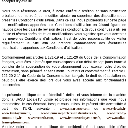
accepter d’y être lié.
Médias
Nous nous réservons le droit, à notre entière discrétion et sans notification
du
préalable, de mettre à jour, modifier, ajouter ou supprimer des dispositions des
groupe
présentes Conditions d’utilisation. Dans ce cas, nous publierons sur cette page
les modifications apportées aux Conditions d’utilisation en faisant figurer en
haut de page les dates de révision de ces conditions. Si vous continuez à utiliser
Blogs
le site et réseau après de telles modifications, vous signifiez que vous acceptez
Prémium
les nouvelles Conditions d’utilisation. Il est de votre responsabilité de visiter
régulièrement le Site afin de prendre connaissance des éventuelles
Inscription
modifications apportées aux Conditions d’utilisation.
annuaire
pro
Conformément aux articles L 121-19 et L 121-20 du Code de la Consommation
français, vous êtes informés que vous disposez d’un délai de sept jours francs à
Accès
compter de la souscription de votre abonnement pour exercer votre droit de
éditeur
rétractation, sans pénalité et sans motif. Toutefois et conformément à l’article L
121-20-2-1° du Code de la Consommation français, le droit de rétractation ne
peut plus être exercé dès lors que vous avez accédé aux fonctionnalités
concernées.
La présente politique de confidentialité définit et vous informe de la manière
dont la SASU LocaleTV utilise et protège les informations que vous nous
transmettez, le cas échéant, lorsque vous utilisez le présent site accessible à
partir de l’URL suivante :
www.smartrezo.com
ou
www.tvlocale.fr
,
www.tvcitoyenne.fr
,
www.jeunesreporterssansfrontieres.fr
,
www.trendy-
community.fr
,
www.veitech.com
,
www.femmeetcitoyennete.fr
,
www.medias-
francophones.com
,
Veuillez noter que cette politique de confidentialité est susceptible d’être