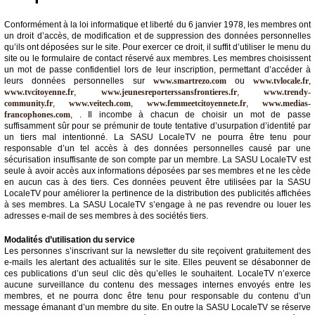
Conformément à la loi informatique et liberté du 6 janvier 1978, les membres ont
un droit d’accès, de modification et de suppression des données personnelles
qu’ils ont déposées sur le site. Pour exercer ce droit, il suffit d’utiliser le menu du
site ou le formulaire de contact réservé aux membres. Les membres choisissent
un mot de passe confidentiel lors de leur inscription, permettant d’accéder à
leurs données personnelles sur
www.smartrezo.com
ou
www.tvlocale.fr
,
www.tvcitoyenne.fr
,
www.jeunesreporterssansfrontieres.fr
,
www.trendy-
community.fr
,
www.veitech.com
,
www.femmeetcitoyennete.fr
,
www.medias-
francophones.com
, . Il incombe à chacun de choisir un mot de passe
suffisamment sûr pour se prémunir de toute tentative d’usurpation d’identité par
un tiers mal intentionné. La SASU LocaleTV ne pourra être tenu pour
responsable d’un tel accès à des données personnelles causé par une
sécurisation insuffisante de son compte par un membre. La SASU LocaleTV est
seule à avoir accès aux informations déposées par ses membres et ne les cède
en aucun cas à des tiers. Ces données peuvent être utilisées par la SASU
LocaleTV pour améliorer la pertinence de la distribution des publicités affichées
à ses membres. La SASU LocaleTV s’engage à ne pas revendre ou louer les
adresses e-mail de ses membres à des sociétés tiers.
Modalités d’utilisation du service
Les personnes s’inscrivant sur la newsletter du site reçoivent gratuitement des
e-mails les alertant des actualités sur le site. Elles peuvent se désabonner de
ces publications d’un seul clic dès qu’elles le souhaitent. LocaleTV n’exerce
aucune surveillance du contenu des messages internes envoyés entre les
membres, et ne pourra donc être tenu pour responsable du contenu d’un
message émanant d’un membre du site. En outre la SASU LocaleTV se réserve