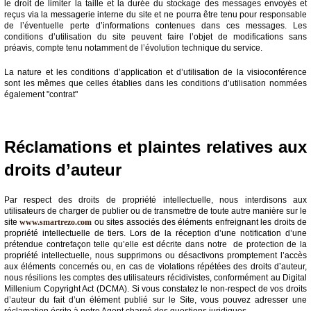
le droit de limiter la taille et la durée du stockage des messages envoyés et
reçus via la messagerie interne du site et ne pourra être tenu pour responsable
de l’éventuelle perte d’informations contenues dans ces messages. Les
conditions d’utilisation du site peuvent faire l’objet de modifications sans
préavis, compte tenu notamment de l’évolution technique du service.
La nature et les conditions d’application et d’utilisation de la visioconférence
sont les mêmes que celles établies dans les conditions d’utilisation nommées
également "contrat"
Réclamations et plaintes relatives aux
droits d’auteur
Par respect des droits de propriété intellectuelle, nous interdisons aux
utilisateurs de charger de publier ou de transmettre de toute autre manière sur le
site
www.smartrezo.com
ou sites associés des éléments enfreignant les droits de
propriété intellectuelle de tiers. Lors de la réception d’une notification d’une
prétendue contrefaçon telle qu’elle est décrite dans notre de protection de la
propriété intellectuelle, nous supprimons ou désactivons promptement l’accès
aux éléments concernés ou, en cas de violations répétées des droits d’auteur,
nous résilions les comptes des utilisateurs récidivistes, conformément au Digital
Millenium Copyright Act (DCMA). Si vous constatez le non-respect de vos droits
d’auteur du fait d’un élément publié sur le Site, vous pouvez adresser une
réclamation écrite à notre Agent chargé des questions juridiques.