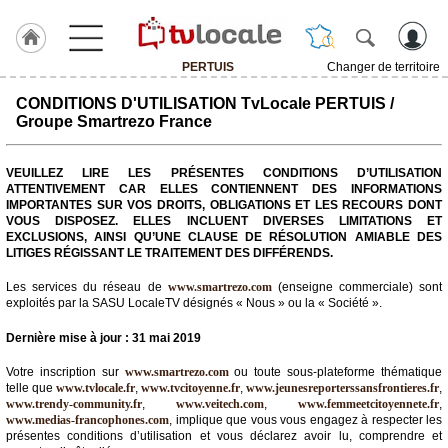
PERTUIS
Changer de territoire
J'adhère
CONDITIONS D'UTILISATION TvLocale PERTUIS /
à
Groupe Smartrezo France
Hulcoq
ACCUEIL
VEUILLEZ LIRE LES PRÉSENTES CONDITIONS D’UTILISATION
PERTUIS
ATTENTIVEMENT CAR ELLES CONTIENNENT DES INFORMATIONS
IMPORTANTES SUR VOS DROITS, OBLIGATIONS ET LES RECOURS DONT
VOUS DISPOSEZ. ELLES INCLUENT DIVERSES LIMITATIONS ET
TvLocale
EXCLUSIONS, AINSI QU’UNE CLAUSE DE RÉSOLUTION AMIABLE DES
France
LITIGES RÉGISSANT LE TRAITEMENT DES DIFFÉRENDS.
Accueil
Les services du réseau de
www.smartrezo.com
(enseigne commerciale) sont
exploités par la SASU LocaleTV désignés « Nous » ou la « Société ».
RUBRIQUES
Dernière mise à jour : 31 mai 2019
Agenda
Votre inscription sur
www.smartrezo.com
ou toute sous-plateforme thématique
telle que
www.tvlocale.fr
,
www.tvcitoyenne.fr
,
www.jeunesreporterssansfrontieres.fr
,
www.trendy-community.fr
,
www.veitech.com
,
www.femmeetcitoyennete.fr
,
Gazette
www.medias-francophones.com
, implique que vous vous engagez à respecter les
présentes conditions d’utilisation et vous déclarez avoir lu, comprendre et
Vidéos