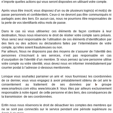
n’importe quelles actions qui vous seront disposées en utilisant votre compte.
Après vous être inscrit, vous disposez d’un ou de plusieurs login(s) et mot(s) de
passe personnels et confidentiels. Ceux-ci ne devront pas être communiqués ni
partagés avec des tiers. En aucun cas, nous ne pourrions être responsables de
la perte de vos identifiants et/ou mots de passe.
Dans le cas où vous utiliseriez ces éléments de façon contraire à leur
destination, Nous nous réservons le droit de résilier votre compte sans préavis.
Vous serez seul responsable de l’utilisation de ces éléments d’identification par
des tiers ou des actions ou déclarations faites par l’intermédiaire de votre
compte, qu’elles soient frauduleuses ou non.
Par ailleurs, Nous ne disposons pas des moyens de s’assurer de l’identité des
personnes s’inscrivant à ses services, n’est pas responsable en cas
d’usurpation de l’identité d’un membre. Si vous pensez qu’une personne utilise
votre compte ou votre identité, vous devez nous en informer immédiatement par
courrier postal à l’adresse ci-dessous mentionnée.
Lorsque vous souhaitez parrainer un ami et nous fournissez les coordonnées
de ce dernier, vous vous engagez à avoir préalablement obtenu de cet ami le
consentement au traitement de ses données par
le
groupe
www.smartrezo.com et/ou www.tvlocale.fr. Vous êtes par ailleurs exclusivement
responsable à notre égard de cette personne et des tiers, des conséquences de
la transmission de ses coordonnées.
Enfin nous nous réservons le droit de désactiver les comptes des membres qui
ne se sont pas connectés sur le service pendant une période supérieure ou