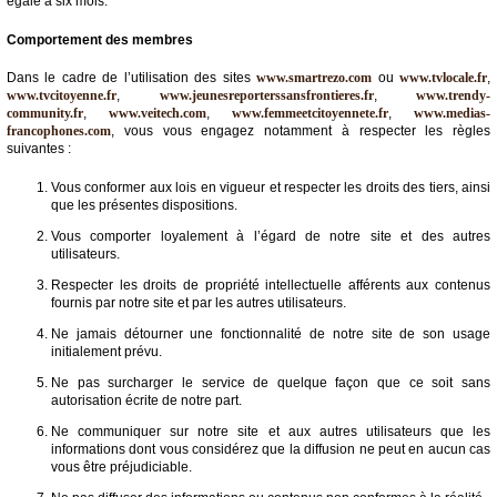
égale à six mois.
Comportement des membres
Dans le cadre de l’utilisation des sites
www.smartrezo.com
ou
www.tvlocale.fr
,
www.tvcitoyenne.fr
,
www.jeunesreporterssansfrontieres.fr
,
www.trendy-
community.fr
,
www.veitech.com
,
www.femmeetcitoyennete.fr
,
www.medias-
francophones.com
, vous vous engagez notamment à respecter les règles
suivantes :
Vous conformer aux lois en vigueur et respecter les droits des tiers, ainsi
que les présentes dispositions.
Vous comporter loyalement à l’égard de notre site et des autres
utilisateurs.
Respecter les droits de propriété intellectuelle afférents aux contenus
fournis par notre site et par les autres utilisateurs.
Ne jamais détourner une fonctionnalité de notre site de son usage
initialement prévu.
Ne pas surcharger le service de quelque façon que ce soit sans
autorisation écrite de notre part.
Ne communiquer sur notre site et aux autres utilisateurs que les
informations dont vous considérez que la diffusion ne peut en aucun cas
vous être préjudiciable.