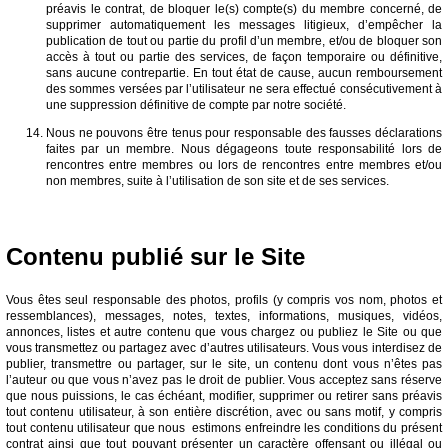
préavis le contrat, de bloquer le(s) compte(s) du membre concerné, de
supprimer automatiquement les messages litigieux, d’empêcher la
publication de tout ou partie du profil d’un membre, et/ou de bloquer son
accès à tout ou partie des services, de façon temporaire ou définitive,
sans aucune contrepartie. En tout état de cause, aucun remboursement
des sommes versées par l’utilisateur ne sera effectué consécutivement à
une suppression définitive de compte par notre société.
Nous ne pouvons être tenus pour responsable des fausses déclarations
faites par un membre. Nous dégageons toute responsabilité lors de
rencontres entre membres ou lors de rencontres entre membres et/ou
non membres, suite à l’utilisation de son site et de ses services.
Contenu publié sur le Site
Vous êtes seul responsable des photos, profils (y compris vos nom, photos et
ressemblances), messages, notes, textes, informations, musiques, vidéos,
annonces, listes et autre contenu que vous chargez ou publiez le Site ou que
vous transmettez ou partagez avec d’autres utilisateurs. Vous vous interdisez de
publier, transmettre ou partager, sur le site, un contenu dont vous n’êtes pas
l’auteur ou que vous n’avez pas le droit de publier. Vous acceptez sans réserve
que nous puissions, le cas échéant, modifier, supprimer ou retirer sans préavis
tout contenu utilisateur, à son entière discrétion, avec ou sans motif, y compris
tout contenu utilisateur que nous estimons enfreindre les conditions du présent
contrat ainsi que tout pouvant présenter un caractère offensant ou illégal ou