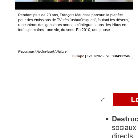
Vidéos
Pendant plus de 20 ans, François Maurisse parcourt la planète
Médias
pour des émissions de TV très "ushuaïesques", foulant les déserts,
du
rencontrant des gens hors normes, s'intégrant dans des tribus en
groupe
forêts primaires : une vie, du sens. En 2010, une pause ...
Blogs
Prémium
Reportage / Audiovisuel / Nature
Europe
|
12/07/2026
|
Vu 368490 fois
Inscription
annuaire
pro
Accès
éditeur