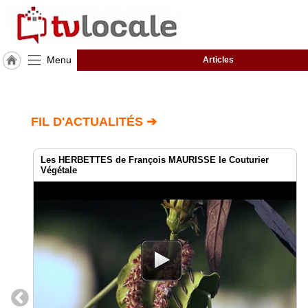
Menu
Articles
J'adhère
à
Hulcoq
FIL D'ACTUALITÉS ➔
ACCUEIL
PERTUIS
Les HERBETTES de François MAURISSE le Couturier
Végétale
TvLocale
France
Accueil
RUBRIQUES
Agenda
Gazette