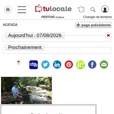
PERTUIS
Changer de territoire
Culture
J'adhère
AGENDA
page précédente
à
Hulcoq
Aujourd'hui : 07/08/2026
ACCUEIL
PERTUIS
Prochainement
TvLocale
France
Accueil
RUBRIQUES
Agenda
Gazette
Vidéos