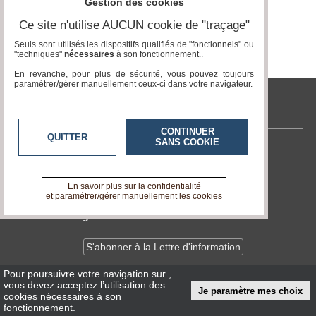
Gestion des cookies
Ce site n'utilise AUCUN cookie de "traçage"
Médias
du
Seuls sont utilisés les dispositifs qualifiés de "fonctionnels" ou
groupe
"techniques"
nécessaires
à son fonctionnement..
En revanche, pour plus de sécurité, vous pouvez toujours
Blogs
paramétrer/gérer manuellement ceux-ci dans votre navigateur.
Prémium
tvlocale.fr
Inscription
annuaire
pro
CONTINUER
QUITTER
SANS COOKIE
Contactez-nous
Accès
éditeur
En savoir +
A propos de tvlocale.fr
En savoir plus sur la confidentialité
et paramétrer/gérer manuellement les cookies
Devenir délégué
S'abonner à la Lettre d'information
Pour poursuivre votre navigation sur
,
Infos
CNIL/RGPD
vous devez acceptez l’utilisation des
Je paramètre mes choix
Conditions Générales d'Utilisation
cookies nécessaires à son
fonctionnement.