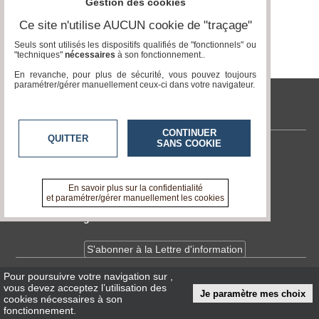
Gestion des cookies
Ce site n'utilise AUCUN cookie de "traçage"
Médias
du
Seuls sont utilisés les dispositifs qualifiés de "fonctionnels" ou
groupe
"techniques"
nécessaires
à son fonctionnement..
En revanche, pour plus de sécurité, vous pouvez toujours
Blogs
paramétrer/gérer manuellement ceux-ci dans votre navigateur.
Prémium
tvlocale.fr
Inscription
annuaire
pro
CONTINUER
QUITTER
SANS COOKIE
Contactez-nous
Accès
éditeur
En savoir +
A propos de tvlocale.fr
En savoir plus sur la confidentialité
et paramétrer/gérer manuellement les cookies
Devenir délégué
S'abonner à la Lettre d'information
Pour poursuivre votre navigation sur
,
Infos
CNIL/RGPD
vous devez acceptez l’utilisation des
Je paramètre mes choix
Conditions Générales d'Utilisation
cookies nécessaires à son
fonctionnement.