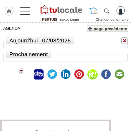
PERTUIS
Changer de territoire
Tour Du Monde
J'adhère
AGENDA
page précédente
à
Hulcoq
Aujourd'hui : 07/08/2026
ACCUEIL
PERTUIS
Prochainement
TvLocale
France
Accueil
RUBRIQUES
Agenda
Gazette
Vidéos