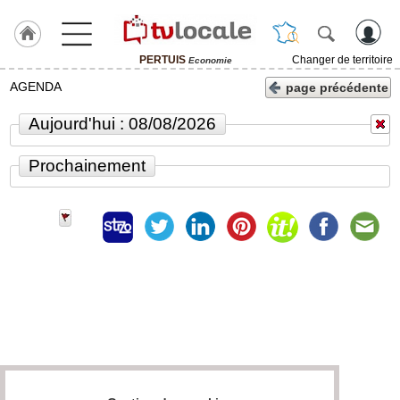
PERTUIS
Changer de territoire
Economie
J'adhère
AGENDA
page précédente
à
Hulcoq
Aujourd'hui : 08/08/2026
ACCUEIL
PERTUIS
Prochainement
TvLocale
France
Accueil
RUBRIQUES
Agenda
Gazette
Vidéos