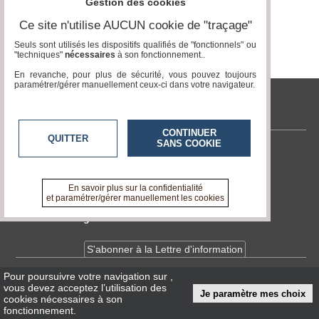
Gestion des cookies
Ce site n'utilise AUCUN cookie de "traçage"
Médias
du
Seuls sont utilisés les dispositifs qualifiés de "fonctionnels" ou
groupe
"techniques"
nécessaires
à son fonctionnement..
En revanche, pour plus de sécurité, vous pouvez toujours
Blogs
paramétrer/gérer manuellement ceux-ci dans votre navigateur.
Prémium
tvlocale.fr
Inscription
annuaire
pro
CONTINUER
QUITTER
SANS COOKIE
Contactez-nous
Accès
éditeur
En savoir +
A propos de tvlocale.fr
En savoir plus sur la confidentialité
et paramétrer/gérer manuellement les cookies
Devenir délégué
S'abonner à la Lettre d'information
Pour poursuivre votre navigation sur
,
Infos
CNIL/RGPD
vous devez acceptez l’utilisation des
Je paramètre mes choix
Conditions Générales d'Utilisation
cookies nécessaires à son
fonctionnement.