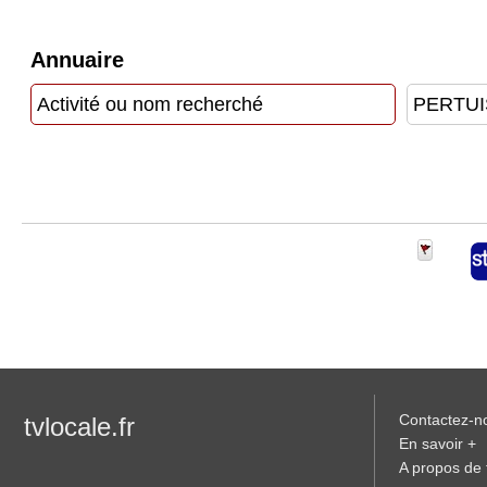
Vidéos
Annuaire
Médias
du
groupe
Blogs
Prémium
Inscription
annuaire
pro
Accès
éditeur
Contactez-n
tvlocale.fr
En savoir +
A propos de t