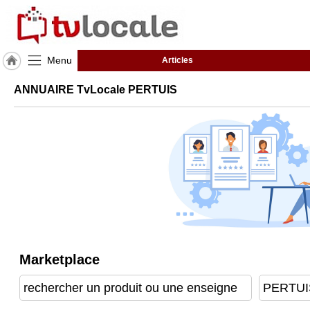
Menu
Articles
J'adhère
ANNUAIRE TvLocale PERTUIS
à
Hulcoq
ACCUEIL
PERTUIS
TvLocale
France
Accueil
RUBRIQUES
Marketplace
Agenda
Gazette