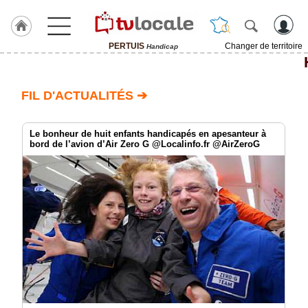
PERTUIS
Changer de territoire
Handicap
J'adhère
à
Hulcoq
FIL D'ACTUALITÉS ➔
ACCUEIL
PERTUIS
Le bonheur de huit enfants handicapés en apesanteur à
bord de l’avion d’Air Zero G @Localinfo.fr @AirZeroG
TvLocale
France
Accueil
RUBRIQUES
Agenda
Gazette
Vidéos