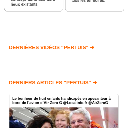
DERNIÈRES VIDÉOS "PERTUIS" ➔
DERNIERS ARTICLES "PERTUIS" ➔
Le bonheur de huit enfants handicapés en apesanteur à
bord de l’avion d’Air Zero G @Localinfo.fr @AirZeroG