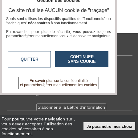
Gestion des cookies
Ce site n'utilise AUCUN cookie de "traçage"
Médias
du
Seuls sont utilisés les dispositifs qualifiés de "fonctionnels" ou
groupe
"techniques"
nécessaires
à son fonctionnement..
En revanche, pour plus de sécurité, vous pouvez toujours
Blogs
paramétrer/gérer manuellement ceux-ci dans votre navigateur.
Prémium
tvlocale.fr
Inscription
annuaire
CONTINUER
pro
QUITTER
SANS COOKIE
Contactez-nous
Accès
En savoir +
éditeur
A propos de tvlocale.fr
En savoir plus sur la confidentialité
et paramétrer/gérer manuellement les cookies
Devenir délégué
S'abonner à la Lettre d'information
Pour poursuivre votre navigation sur
,
Infos
CNIL/RGPD
vous devez acceptez l’utilisation des
Je paramètre mes choix
Conditions Générales d'Utilisation
cookies nécessaires à son
fonctionnement.