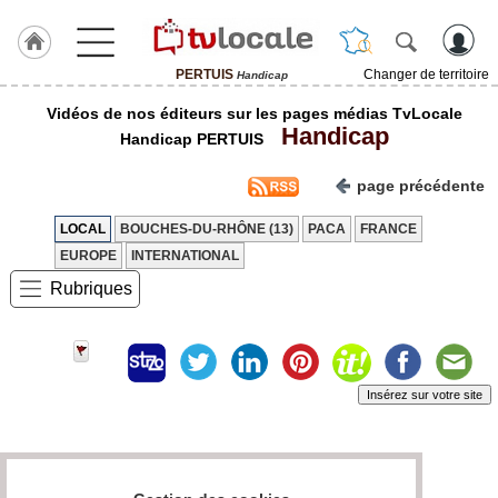
PERTUIS
Changer de territoire
Handicap
J'adhère
Vidéos de nos éditeurs sur les pages médias TvLocale
à
Handicap
Hulcoq
Handicap PERTUIS
ACCUEIL
page précédente
PERTUIS
LOCAL
BOUCHES-DU-RHÔNE (13)
PACA
FRANCE
TvLocale
EUROPE
INTERNATIONAL
France
Rubriques
Accueil
RUBRIQUES
Insérez sur votre site
Agenda
Gazette
Page 0 / 0
Vidéos