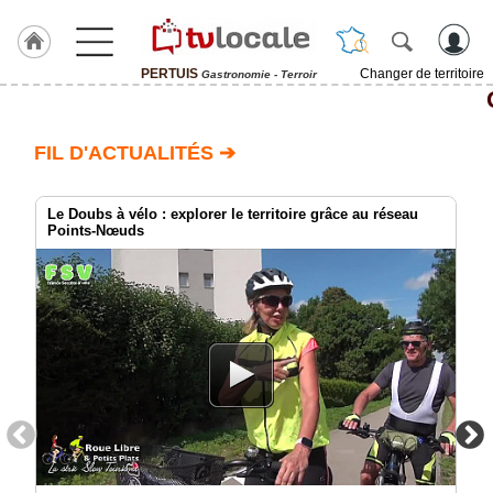
PERTUIS
Changer de territoire
Gastronomie - Terroir
J'adhère
à
Hulcoq
FIL D'ACTUALITÉS ➔
ACCUEIL
PERTUIS
Le Doubs à vélo : explorer le territoire grâce au réseau
Points-Nœuds
TvLocale
France
Accueil
RUBRIQUES
Agenda
Gazette
Vidéos