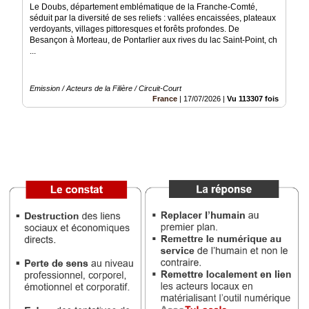
Le Doubs, département emblématique de la Franche-Comté,
séduit par la diversité de ses reliefs : vallées encaissées, plateaux
Médias
verdoyants, villages pittoresques et forêts profondes. De
du
Besançon à Morteau, de Pontarlier aux rives du lac Saint-Point, ch
groupe
...
Blogs
Prémium
Emission / Acteurs de la Filière / Circuit-Court
France
|
17/07/2026
|
Vu 113307 fois
Inscription
annuaire
pro
Accès
éditeur