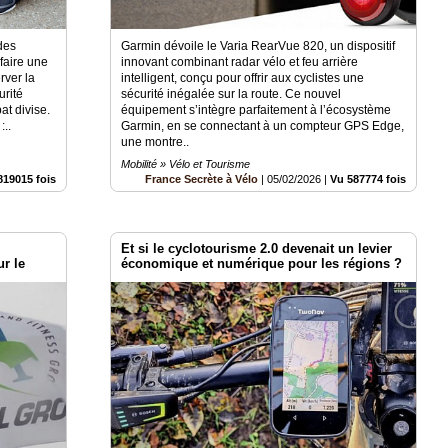
des
Garmin dévoile le Varia RearVue 820, un dispositif
faire une
innovant combinant radar vélo et feu arrière
rver la
intelligent, conçu pour offrir aux cyclistes une
urité
sécurité inégalée sur la route. Ce nouvel
at divise.
équipement s’intègre parfaitement à l’écosystème
:..
Garmin, en se connectant à un compteur GPS Edge,
une montre..
Mobilité » Vélo et Tourisme
819015 fois
France Secrète à Vélo
|
05/02/2026
|
Vu 587774 fois
Et si le cyclotourisme 2.0 devenait un levier
ur le
économique et numérique pour les régions ?