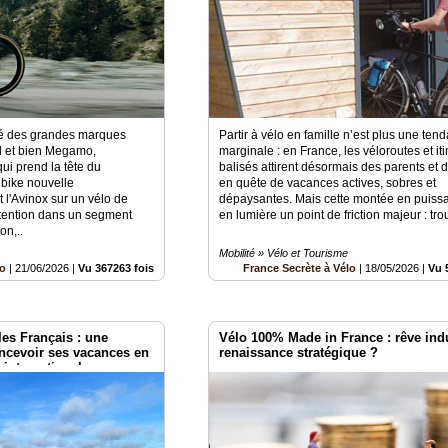
té des grandes marques
Partir à vélo en famille n’est plus une ten
el et bien Megamo,
marginale : en France, les véloroutes et it
ui prend la tête du
balisés attirent désormais des parents et 
bike nouvelle
en quête de vacances actives, sobres et
 l'Avinox sur un vélo de
dépaysantes. Mais cette montée en puiss
'attention dans un segment
en lumière un point de friction majeur : trou
on,..
Mobilité » Vélo et Tourisme
lo
|
21/06/2026
|
Vu 367263 fois
France Secrète à Vélo
|
18/05/2026
|
Vu 
 les Français : une
Vélo 100% Made in France : rêve indu
ncevoir ses vacances en
renaissance stratégique ?
e internationale.