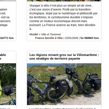
Voyager à vélo n’est plus un simple art de vivre,
ropéen
c’est une vision d’avenir. Porté par la transition
cell,
écologique, dopé par le numérique et plébiscité par
voit sa
les territoires, le cyclotourisme durable s’impose
réanciers
comme un moteur économique discret mais
etage.
puissant. La France avance au train, bien décidée
à..
Mobilité » Vélo et Tourisme
616771 fois
France Secrète à Vélo
|
22/01/2026
|
Vu 560663 fois
able
Les régions misent gros sur la Vélomaritime :
s
une stratégie de territoire payante