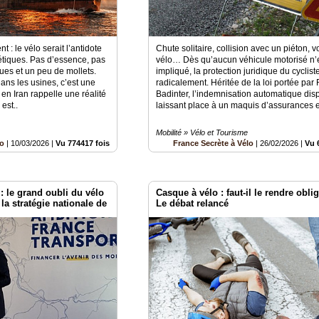
 : le vélo serait l’antidote
Chute solitaire, collision avec un piéton, v
gétiques. Pas d’essence, pas
vélo… Dès qu’aucun véhicule motorisé n’
ues et un peu de mollets.
impliqué, la protection juridique du cyclis
 Dans les usines, c’est une
radicalement. Héritée de la loi portée par
 en Iran rappelle une réalité
Badinter, l’indemnisation automatique disp
est..
laissant place à un maquis d’assurances e
Mobilité » Vélo et Tourisme
lo
|
10/03/2026
|
Vu 774417 fois
France Secrète à Vélo
|
26/02/2026
|
Vu 
: le grand oubli du vélo
Casque à vélo : faut-il le rendre obli
la stratégie nationale de
Le débat relancé