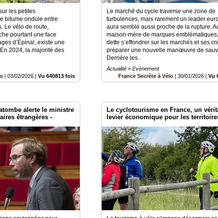
sur les petites
Le marché du cycle traverse une zone de
le bitume ondule entre
turbulences, mais rarement un leader eu
s. Le vélo de route,
aura semblé aussi proche de la rupture. Ac
che pourtant une face
maison-mère de marques emblématiques, 
ages d’Épinal, existe une
dette s’effondrer sur les marchés et ses c
. En 2024, la majorité des
préparer une nouvelle manœuvre de sauv
Derrière les..
Actualité » Evènement
lo
|
03/02/2026
|
Vu 640813 fois
France Secrète à Vélo
|
30/01/2026
|
Vu 
atombe alerte le ministre
Le cyclotourisme en France, un vérit
aires étrangères -
levier économique pour les territoire