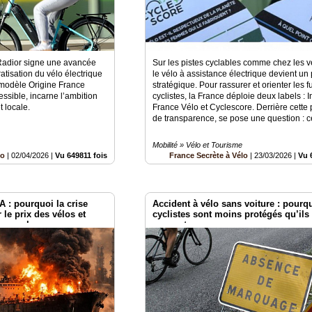
 Radior signe une avancée
Sur les pistes cyclables comme chez les v
tisation du vélo électrique
le vélo à assistance électrique devient un 
 modèle Origine France
stratégique. Pour rassurer et orienter les f
essible, incarne l’ambition
cyclistes, la France déploie deux labels : 
t locale.
France Vélo et Cyclescore. Derrière cett
de transparence, se pose une question : c
Mobilité » Vélo et Tourisme
lo
|
02/04/2026
|
Vu 649811 fois
France Secrète à Vélo
|
23/03/2026
|
Vu 
A : pourquoi la crise
Accident à vélo sans voiture : pourq
 le prix des vélos et
cyclistes sont moins protégés qu’ils 
ère cycle
pensent