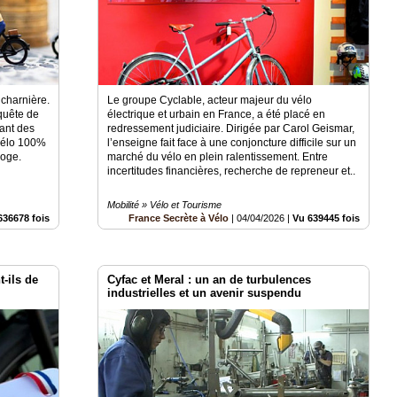
 charnière.
Le groupe Cyclable, acteur majeur du vélo
 quête de
électrique et urbain en France, a été placé en
sant des
redressement judiciaire. Dirigée par Carol Geismar,
 vélo 100%
l’enseigne fait face à une conjoncture difficile sur un
roge.
marché du vélo en plein ralentissement. Entre
incertitudes financières, recherche de repreneur et..
Mobilité » Vélo et Tourisme
636678 fois
France Secrète à Vélo
|
04/04/2026
|
Vu 639445 fois
-ils de
Cyfac et Meral : un an de turbulences
industrielles et un avenir suspendu