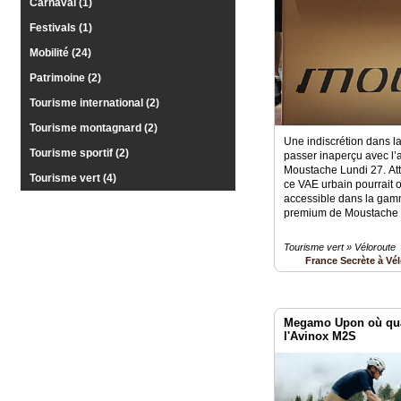
Carnaval (1)
Vidéos
Festivals (1)
Mobilité (24)
Médias
du
Patrimoine (2)
groupe
Tourisme international (2)
Blogs
Tourisme montagnard (2)
Prémium
Une indiscrétion dans l
Tourisme sportif (2)
passer inaperçu avec l
Inscription
Moustache Lundi 27. At
annuaire
Tourisme vert (4)
ce VAE urbain pourrait o
pro
accessible dans la gam
premium de Moustache 
Accès
éditeur
Tourisme vert » Véloroute
France Secrète à Vé
Megamo Upon où qua
l'Avinox M2S