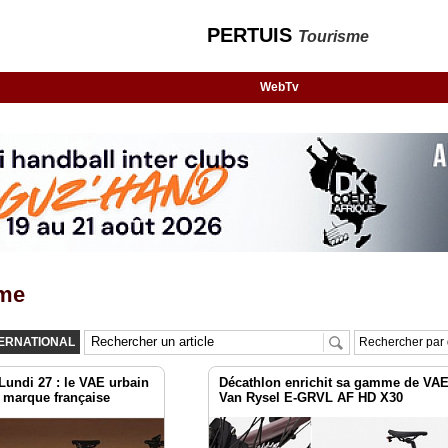
PERTUIS
Tourisme
WebTv
me
TERNATIONAL
Rechercher par 
undi 27 : le VAE urbain
Décathlon enrichit sa gamme de VAE
a marque française
Van Rysel E-GRVL AF HD X30