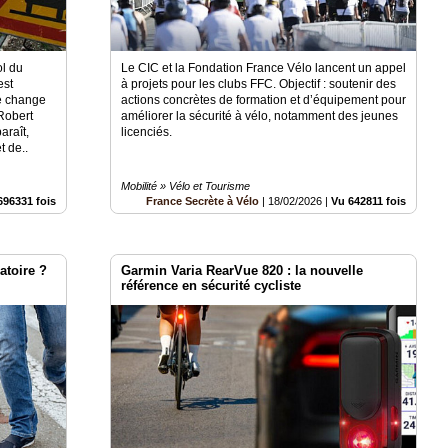
ol du
Le CIC et la Fondation France Vélo lancent un appel
est
à projets pour les clubs FFC. Objectif : soutenir des
te change
actions concrètes de formation et d’équipement pour
 Robert
améliorer la sécurité à vélo, notamment des jeunes
araît,
licenciés.
t de..
Mobilité » Vélo et Tourisme
696331 fois
France Secrète à Vélo
|
18/02/2026
|
Vu 642811 fois
gatoire ?
Garmin Varia RearVue 820 : la nouvelle
référence en sécurité cycliste