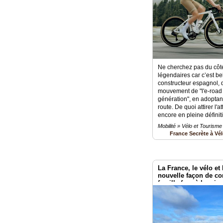
Ne cherchez pas du cô
légendaires car c’est b
constructeur espagnol, q
mouvement de "l'e-road 
génération", en adoptant
route. De quoi attirer l
encore en pleine définiti
Mobilité » Vélo et Tourisme
France Secrète à Vé
La France, le vélo et
nouvelle façon de co
famille face à la cris