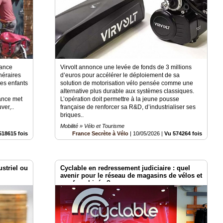
dance
Virvolt annonce une levée de fonds de 3 millions
inéraires
d’euros pour accélérer le déploiement de sa
des enfants
solution de motorisation vélo pensée comme une
alternative plus durable aux systèmes classiques.
ance met
L’opération doit permettre à la jeune pousse
ver,..
française de renforcer sa R&D, d’industrialiser ses
briques..
Mobilité » Vélo et Tourisme
518615 fois
France Secrète à Vélo
|
10/05/2026
|
Vu 574264 fois
striel ou
Cyclable en redressement judiciaire : quel
avenir pour le réseau de magasins de vélos et
ses franchisés ?