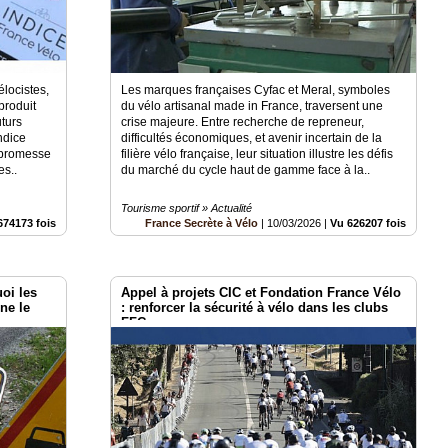
élocistes,
Les marques françaises Cyfac et Meral, symboles
produit
du vélo artisanal made in France, traversent une
uturs
crise majeure. Entre recherche de repreneur,
Indice
difficultés économiques, et avenir incertain de la
e promesse
filière vélo française, leur situation illustre les défis
es..
du marché du cycle haut de gamme face à la..
Tourisme sportif » Actualité
674173 fois
France Secrète à Vélo
|
10/03/2026
|
Vu 626207 fois
uoi les
Appel à projets CIC et Fondation France Vélo
ne le
: renforcer la sécurité à vélo dans les clubs
FFC