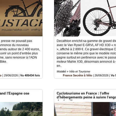
a presse ne pouvait pas
Decathlon enrichit sa gamme de gravel él
’annonce du nouveau
avec le Van Rysel E-GRVL AF HD X30 « r
tendu autour de 2 400 euros,
», affiché à 2 899 €. Ce gravel électrique
uvrir un point d’entrée plus
conserve le même prix que le modèle noir
me, sans renoncer à l’ADN
gagne surtout en pertinence avec le pass
Bike.
moteur Mahle X30, désormais annoncé à
en..
Mobilité » Vélo et Tourisme
lo
|
29/06/2026
|
Vu 405434 fois
France Secrète à Vélo
|
26/06/2026
|
Vu 
nd l'Espagne ose
Cyclotourisme en France : l'offre
d'hébergements peine à suivre l'en
des familles