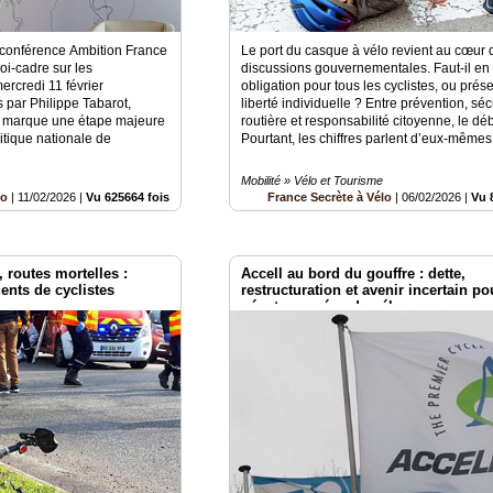
 conférence Ambition France
Le port du casque à vélo revient au cœur 
loi-cadre sur les
discussions gouvernementales. Faut-il en 
ercredi 11 février
obligation pour tous les cyclistes, ou prése
 par Philippe Tabarot,
liberté individuelle ? Entre prévention, séc
s, marque une étape majeure
routière et responsabilité citoyenne, le déb
litique nationale de
Pourtant, les chiffres parlent d’eux-mêmes 
Mobilité » Vélo et Tourisme
lo
|
11/02/2026
|
Vu 625664 fois
France Secrète à Vélo
|
06/02/2026
|
Vu 
routes mortelles :
Accell au bord du gouffre : dette,
ents de cyclistes
restructuration et avenir incertain po
géant européen du vélo