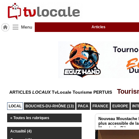
Menu
Articles
J'adhère
à
Hulcoq
ACCUEIL
PERTUIS
TvLocale
France
Touris
ARTICLES
LOCAUX
TvLocale Tourisme PERTUIS
Accueil
LOCAL
BOUCHES-DU-RHÔNE (13)
PACA
FRANCE
EUROPE
IN
RUBRIQUES
« Toutes les rubriques
Nouveau Moustache L
plus accessible de l
Agenda
Moustache Bike
Actualité (4)
Gazette