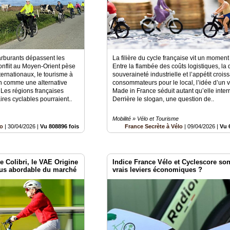
carburants dépassent les
La filière du cycle française vit un moment
 conflit au Moyen-Orient pèse
Entre la flambée des coûts logistiques, la
ternationaux, le tourisme à
souveraineté industrielle et l’appétit crois
en comme une alternative
consommateurs pour le local, l’idée d’un
Les régions françaises
Made in France séduit autant qu’elle inter
ires cyclables pourraient..
Derrière le slogan, une question de..
Mobilité » Vélo et Tourisme
lo
|
30/04/2026
|
Vu 808896 fois
France Secrète à Vélo
|
09/04/2026
|
Vu 
e Colibri, le VAE Origine
Indice France Vélo et Cyclescore sont
lus abordable du marché
vrais leviers économiques ?