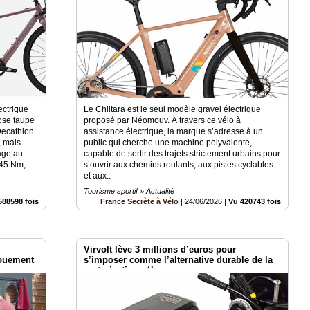
ectrique
Le Chiltara est le seul modèle gravel électrique
ose taupe
proposé par Néomouv. À travers ce vélo à
 Decathlon
assistance électrique, la marque s’adresse à un
, mais
public qui cherche une machine polyvalente,
age au
capable de sortir des trajets strictement urbains pour
 45 Nm,
s’ouvrir aux chemins roulants, aux pistes cyclables
et aux..
Tourisme sportif » Actualité
588598 fois
France Secrète à Vélo
|
24/06/2026
|
Vu 420743 fois
Virvolt lève 3 millions d’euros pour
gouement
s’imposer comme l’alternative durable de la
motorisation vélo