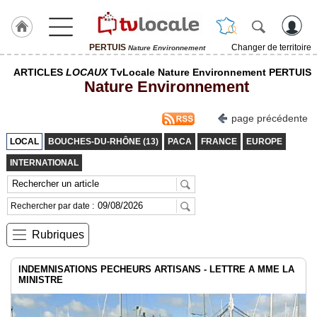
PERTUIS
Changer de territoire
Nature Environnement
J'adhère
ARTICLES
LOCAUX
TvLocale Nature Environnement PERTUIS
à
Nature Environnement
Hulcoq
ACCUEIL
page précédente
PERTUIS
LOCAL
BOUCHES-DU-RHÔNE (13)
PACA
FRANCE
EUROPE
TvLocale
INTERNATIONAL
France
Accueil
Rechercher par date :
RUBRIQUES
Rubriques
Agenda
INDEMNISATIONS PECHEURS ARTISANS - LETTRE A MME LA
MINISTRE
Gazette
Vidéos