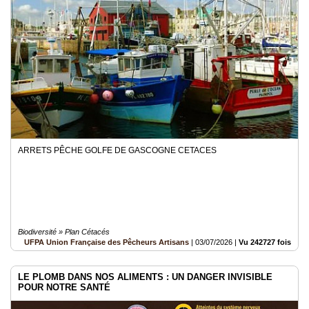
Médias
du
groupe
Blogs
Prémium
Inscription
annuaire
pro
ARRETS PÊCHE GOLFE DE GASCOGNE CETACES
Accès
éditeur
Biodiversité » Plan Cétacés
UFPA Union Française des Pêcheurs Artisans
|
03/07/2026
|
Vu 242727 fois
LE PLOMB DANS NOS ALIMENTS : UN DANGER INVISIBLE
POUR NOTRE SANTÉ