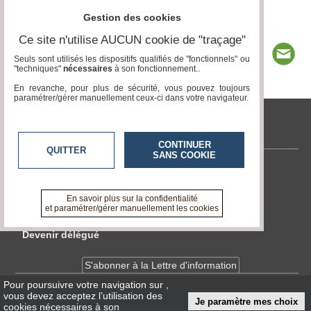
Gestion des cookies
Ce site n'utilise AUCUN cookie de "traçage"
Seuls sont utilisés les dispositifs qualifiés de "fonctionnels" ou
"techniques"
nécessaires
à son fonctionnement..
En revanche, pour plus de sécurité, vous pouvez toujours
paramétrer/gérer manuellement ceux-ci dans votre navigateur.
tvlocale.fr
CONTINUER
QUITTER
SANS COOKIE
Contactez-nous
En savoir +
En savoir plus sur la confidentialité
A propos de tvlocale.fr
et paramétrer/gérer manuellement les cookies
Devenir délégué
S'abonner à la Lettre d'information
Pour poursuivre votre navigation sur
,
vous devez acceptez l’utilisation des
Infos
CNIL/RGPD
Je paramètre mes choix
cookies nécessaires à son