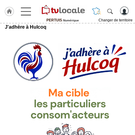
PERTUIS
Changer de territoire
Numérique
J'adhère à Hulcoq
J'adhère
à
Hulcoq
ACCUEIL
PERTUIS
TvLocale
France
Accueil
RUBRIQUES
Agenda
Gazette
Vidéos