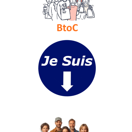
Médias
du
groupe
Blogs
Prémium
Inscription
annuaire
pro
Accès
éditeur