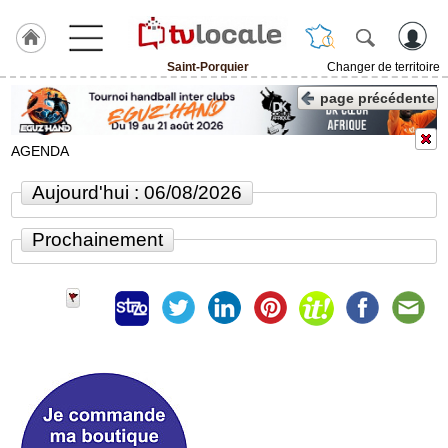
Saint-Porquier
Changer de territoire
J'adhère
page précédente
à
Hulcoq
AGENDA
ACCUEIL
Saint-
Aujourd'hui : 06/08/2026
Porquier
Prochainement
TvLocale
France
Accueil
RUBRIQUES
Agenda
Gazette