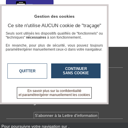
Vidéos
Médias
Gestion des cookies
du
groupe
Ce site n'utilise AUCUN cookie de "traçage"
Seuls sont utilisés les dispositifs qualifiés de "fonctionnels" ou
Blogs
"techniques"
nécessaires
à son fonctionnement..
Prémium
En revanche, pour plus de sécurité, vous pouvez toujours
Inscription
paramétrer/gérer manuellement ceux-ci dans votre navigateur.
annuaire
pro
tvlocale.fr
Accès
CONTINUER
QUITTER
éditeur
SANS COOKIE
Contactez-nous
En savoir +
A propos de tvlocale.fr
En savoir plus sur la confidentialité
et paramétrer/gérer manuellement les cookies
Devenir délégué
S'abonner à la Lettre d'information
Pour poursuivre votre navigation sur
,