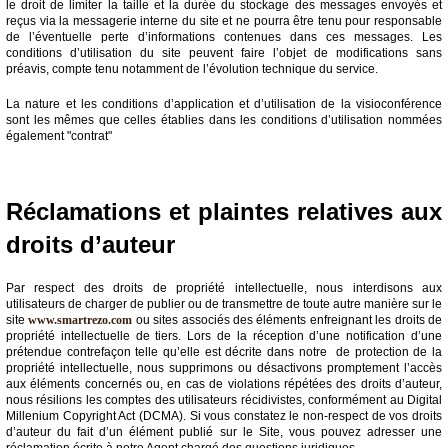
le droit de limiter la taille et la durée du stockage des messages envoyés et
reçus via la messagerie interne du site et ne pourra être tenu pour responsable
de l’éventuelle perte d’informations contenues dans ces messages. Les
conditions d’utilisation du site peuvent faire l’objet de modifications sans
préavis, compte tenu notamment de l’évolution technique du service.
La nature et les conditions d’application et d’utilisation de la visioconférence
sont les mêmes que celles établies dans les conditions d’utilisation nommées
également "contrat"
Réclamations et plaintes relatives aux
droits d’auteur
Par respect des droits de propriété intellectuelle, nous interdisons aux
utilisateurs de charger de publier ou de transmettre de toute autre manière sur le
site
www.smartrezo.com
ou sites associés des éléments enfreignant les droits de
propriété intellectuelle de tiers. Lors de la réception d’une notification d’une
prétendue contrefaçon telle qu’elle est décrite dans notre de protection de la
propriété intellectuelle, nous supprimons ou désactivons promptement l’accès
aux éléments concernés ou, en cas de violations répétées des droits d’auteur,
nous résilions les comptes des utilisateurs récidivistes, conformément au Digital
Millenium Copyright Act (DCMA). Si vous constatez le non-respect de vos droits
d’auteur du fait d’un élément publié sur le Site, vous pouvez adresser une
réclamation écrite à notre Agent chargé des questions juridiques.