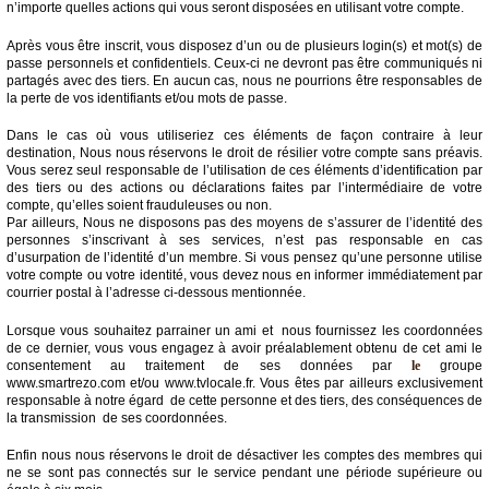
n’importe quelles actions qui vous seront disposées en utilisant votre compte.
Après vous être inscrit, vous disposez d’un ou de plusieurs login(s) et mot(s) de
passe personnels et confidentiels. Ceux-ci ne devront pas être communiqués ni
partagés avec des tiers. En aucun cas, nous ne pourrions être responsables de
la perte de vos identifiants et/ou mots de passe.
Dans le cas où vous utiliseriez ces éléments de façon contraire à leur
destination, Nous nous réservons le droit de résilier votre compte sans préavis.
Vous serez seul responsable de l’utilisation de ces éléments d’identification par
des tiers ou des actions ou déclarations faites par l’intermédiaire de votre
compte, qu’elles soient frauduleuses ou non.
Par ailleurs, Nous ne disposons pas des moyens de s’assurer de l’identité des
personnes s’inscrivant à ses services, n’est pas responsable en cas
d’usurpation de l’identité d’un membre. Si vous pensez qu’une personne utilise
votre compte ou votre identité, vous devez nous en informer immédiatement par
courrier postal à l’adresse ci-dessous mentionnée.
Lorsque vous souhaitez parrainer un ami et nous fournissez les coordonnées
de ce dernier, vous vous engagez à avoir préalablement obtenu de cet ami le
consentement au traitement de ses données par
le
groupe
www.smartrezo.com et/ou www.tvlocale.fr. Vous êtes par ailleurs exclusivement
responsable à notre égard de cette personne et des tiers, des conséquences de
la transmission de ses coordonnées.
Enfin nous nous réservons le droit de désactiver les comptes des membres qui
ne se sont pas connectés sur le service pendant une période supérieure ou