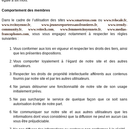
égale à six mois.
Comportement des membres
Dans le cadre de l’utilisation des sites
www.smartrezo.com
ou
www.tvlocale.fr
,
www.tvcitoyenne.fr
,
www.jeunesreporterssansfrontieres.fr
,
www.trendy-
community.fr
,
www.veitech.com
,
www.femmeetcitoyennete.fr
,
www.medias-
francophones.com
, vous vous engagez notamment à respecter les règles
suivantes :
Vous conformer aux lois en vigueur et respecter les droits des tiers, ainsi
que les présentes dispositions.
Vous comporter loyalement à l’égard de notre site et des autres
utilisateurs.
Respecter les droits de propriété intellectuelle afférents aux contenus
fournis par notre site et par les autres utilisateurs.
Ne jamais détourner une fonctionnalité de notre site de son usage
initialement prévu.
Ne pas surcharger le service de quelque façon que ce soit sans
autorisation écrite de notre part.
Ne communiquer sur notre site et aux autres utilisateurs que les
informations dont vous considérez que la diffusion ne peut en aucun cas
vous être préjudiciable.