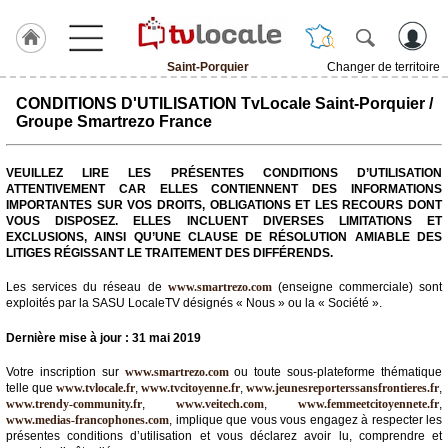
Saint-Porquier
Changer de territoire
J'adhère
CONDITIONS D'UTILISATION TvLocale Saint-Porquier /
à
Groupe Smartrezo France
Hulcoq
ACCUEIL
VEUILLEZ LIRE LES PRÉSENTES CONDITIONS D’UTILISATION
Saint-
ATTENTIVEMENT CAR ELLES CONTIENNENT DES INFORMATIONS
Porquier
IMPORTANTES SUR VOS DROITS, OBLIGATIONS ET LES RECOURS DONT
VOUS DISPOSEZ. ELLES INCLUENT DIVERSES LIMITATIONS ET
EXCLUSIONS, AINSI QU’UNE CLAUSE DE RÉSOLUTION AMIABLE DES
TvLocale
LITIGES RÉGISSANT LE TRAITEMENT DES DIFFÉRENDS.
France
Les services du réseau de
www.smartrezo.com
(enseigne commerciale) sont
Accueil
exploités par la SASU LocaleTV désignés « Nous » ou la « Société ».
RUBRIQUES
Dernière mise à jour : 31 mai 2019
Votre inscription sur
www.smartrezo.com
ou toute sous-plateforme thématique
Agenda
telle que
www.tvlocale.fr
,
www.tvcitoyenne.fr
,
www.jeunesreporterssansfrontieres.fr
,
www.trendy-community.fr
,
www.veitech.com
,
www.femmeetcitoyennete.fr
,
www.medias-francophones.com
, implique que vous vous engagez à respecter les
Gazette
présentes conditions d’utilisation et vous déclarez avoir lu, comprendre et