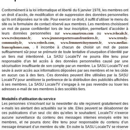
Conformément à la loi informatique et liberté du 6 janvier 1978, les membres ont
un droit d’accès, de modification et de suppression des données personnelles
qu’ils ont déposées sur le site. Pour exercer ce droit, il suffit d’utiliser le menu du
site ou le formulaire de contact réservé aux membres. Les membres choisissent
un mot de passe confidentiel lors de leur inscription, permettant d’accéder à
leurs données personnelles sur
www.smartrezo.com
ou
www.tvlocale.fr
,
www.tvcitoyenne.fr
,
www.jeunesreporterssansfrontieres.fr
,
www.trendy-
community.fr
,
www.veitech.com
,
www.femmeetcitoyennete.fr
,
www.medias-
francophones.com
, . Il incombe à chacun de choisir un mot de passe
suffisamment sûr pour se prémunir de toute tentative d’usurpation d’identité par
un tiers mal intentionné. La SASU LocaleTV ne pourra être tenu pour
responsable d’un tel accès à des données personnelles causé par une
sécurisation insuffisante de son compte par un membre. La SASU LocaleTV est
seule à avoir accès aux informations déposées par ses membres et ne les cède
en aucun cas à des tiers. Ces données peuvent être utilisées par la SASU
LocaleTV pour améliorer la pertinence de la distribution des publicités affichées
à ses membres. La SASU LocaleTV s’engage à ne pas revendre ou louer les
adresses e-mail de ses membres à des sociétés tiers.
Modalités d’utilisation du service
Les personnes s’inscrivant sur la newsletter du site reçoivent gratuitement des
e-mails les alertant des actualités sur le site. Elles peuvent se désabonner de
ces publications d’un seul clic dès qu’elles le souhaitent. LocaleTV n’exerce
aucune surveillance du contenu des messages internes envoyés entre les
membres, et ne pourra donc être tenu pour responsable du contenu d’un
message émanant d’un membre du site. En outre la SASU LocaleTV se réserve