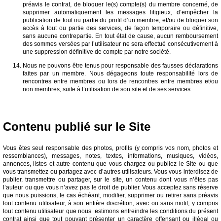
préavis le contrat, de bloquer le(s) compte(s) du membre concerné, de
supprimer automatiquement les messages litigieux, d’empêcher la
publication de tout ou partie du profil d’un membre, et/ou de bloquer son
accès à tout ou partie des services, de façon temporaire ou définitive,
sans aucune contrepartie. En tout état de cause, aucun remboursement
des sommes versées par l’utilisateur ne sera effectué consécutivement à
une suppression définitive de compte par notre société.
Nous ne pouvons être tenus pour responsable des fausses déclarations
faites par un membre. Nous dégageons toute responsabilité lors de
rencontres entre membres ou lors de rencontres entre membres et/ou
non membres, suite à l’utilisation de son site et de ses services.
Contenu publié sur le Site
Vous êtes seul responsable des photos, profils (y compris vos nom, photos et
ressemblances), messages, notes, textes, informations, musiques, vidéos,
annonces, listes et autre contenu que vous chargez ou publiez le Site ou que
vous transmettez ou partagez avec d’autres utilisateurs. Vous vous interdisez de
publier, transmettre ou partager, sur le site, un contenu dont vous n’êtes pas
l’auteur ou que vous n’avez pas le droit de publier. Vous acceptez sans réserve
que nous puissions, le cas échéant, modifier, supprimer ou retirer sans préavis
tout contenu utilisateur, à son entière discrétion, avec ou sans motif, y compris
tout contenu utilisateur que nous estimons enfreindre les conditions du présent
contrat ainsi que tout pouvant présenter un caractère offensant ou illégal ou