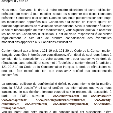
accepter d’y être lié.
Vidéos
Nous nous réservons le droit, à notre entière discrétion et sans notification
Médias
préalable, de mettre à jour, modifier, ajouter ou supprimer des dispositions des
du
présentes Conditions d’utilisation. Dans ce cas, nous publierons sur cette page
groupe
les modifications apportées aux Conditions d’utilisation en faisant figurer en
haut de page les dates de révision de ces conditions. Si vous continuez à utiliser
le site et réseau après de telles modifications, vous signifiez que vous acceptez
Blogs
Prémium
les nouvelles Conditions d’utilisation. Il est de votre responsabilité de visiter
régulièrement le Site afin de prendre connaissance des éventuelles
modifications apportées aux Conditions d’utilisation.
Inscription
annuaire
pro
Conformément aux articles L 121-19 et L 121-20 du Code de la Consommation
français, vous êtes informés que vous disposez d’un délai de sept jours francs à
compter de la souscription de votre abonnement pour exercer votre droit de
Accès
rétractation, sans pénalité et sans motif. Toutefois et conformément à l’article L
éditeur
121-20-2-1° du Code de la Consommation français, le droit de rétractation ne
peut plus être exercé dès lors que vous avez accédé aux fonctionnalités
concernées.
La présente politique de confidentialité définit et vous informe de la manière
dont la SASU LocaleTV utilise et protège les informations que vous nous
transmettez, le cas échéant, lorsque vous utilisez le présent site accessible à
partir de l’URL suivante :
www.smartrezo.com
ou
www.tvlocale.fr
,
www.tvcitoyenne.fr
,
www.jeunesreporterssansfrontieres.fr
,
www.trendy-
community.fr
,
www.veitech.com
,
www.femmeetcitoyennete.fr
,
www.medias-
francophones.com
,
Veuillez noter que cette politique de confidentialité est susceptible d’être