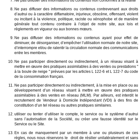
Ne pas diffuser des informations ou contenus non conformes à la réalité
Ne pas diffuser des informations ou contenus contrevenant aux droits
d’autrui ou à caractère diffamatoire, injurieux, obscène, offensant, violent
ou incitant à la violence, politique, raciste ou xénophobe et de manière
générale tout contenu contraire à l’objet de notre site, aux lois et
règlements en vigueur ou aux bonnes mœurs.
Ne pas diffuser des informations ou contenus ayant pour effet de
diminuer, de désorganiser, d’empêcher l’utilisation normale de notre site,
d’interrompre et/ou de ralentir la circulation normale des communications
entre les membres.
Ne pas participer directement ou indirectement, à un réseau visant à
mettre en œuvre des pratiques assimilables à des ventes ou prestations "
à la boule de neige " prévues par les articles L 122-6 et L 122-7 du code
de la consommation français.
Ne pas participer directement ou indirectement, à la mise en place ou au
développement d’un réseau visant à mettre en œuvre des pratiques
assimilables à des ventes en réseau (MLM). Par ailleurs, est interdit le
recrutement de Vendeur à Domicile Indépendant (VDI) à des fins de
constitution d’un tel réseau ou autres pratiques similaires.
utiliser ou tenter d’utiliser le compte, le service ou le système d’autrui
sans l’autorisation de la Société, ou créer une fausse identité sur le
Service ou le Site.
En cas de manquement par un membre à une ou plusieurs de ces
règles, nous nous réservons le droit de résilier unilatéralement et sans