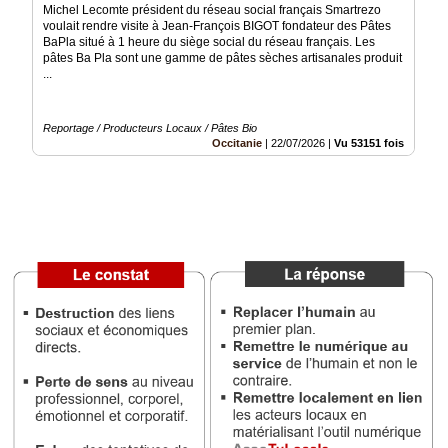
Michel Lecomte président du réseau social français Smartrezo
Vidéos
voulait rendre visite à Jean-François BIGOT fondateur des Pâtes
BaPla situé à 1 heure du siège social du réseau français. Les
Médias
pâtes Ba Pla sont une gamme de pâtes sèches artisanales produit
du
...
groupe
Blogs
Reportage / Producteurs Locaux / Pâtes Bio
Prémium
Occitanie
|
22/07/2026
|
Vu 53151 fois
Inscription
annuaire
pro
Accès
éditeur