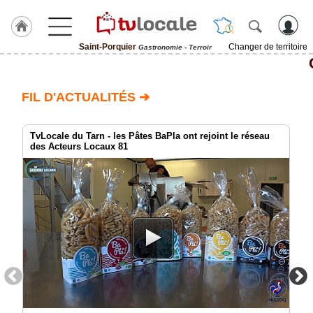
Saint-Porquier
Changer de territoire
Gastronomie - Terroir
J'adhère
à
Hulcoq
FIL D'ACTUALITÉS ➔
ACCUEIL
Saint-
Porquier
TvLocale du Tarn - les Pâtes BaPla ont rejoint le réseau
des Acteurs Locaux 81
TvLocale
France
Accueil
RUBRIQUES
Agenda
Gazette