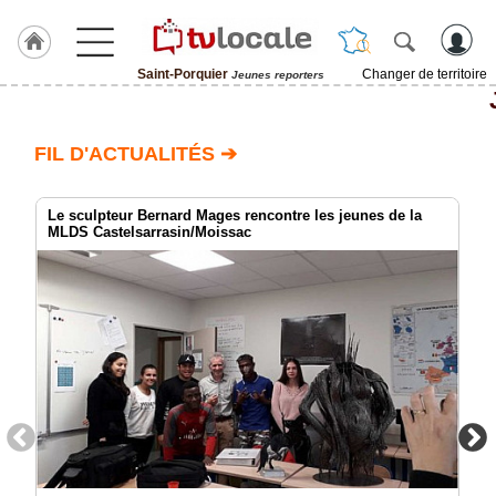
Saint-Porquier
Changer de territoire
Jeunes reporters
J'adhère
à
Hulcoq
FIL D'ACTUALITÉS ➔
ACCUEIL
Saint-
Porquier
Le sculpteur Bernard Mages rencontre les jeunes de la
MLDS Castelsarrasin/Moissac
TvLocale
France
Accueil
RUBRIQUES
Agenda
Gazette