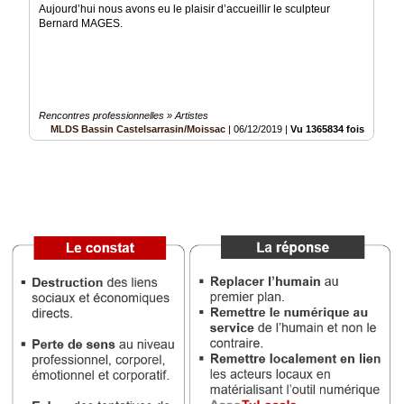
Aujourd’hui nous avons eu le plaisir d’accueillir le sculpteur
Vidéos
Bernard MAGES.
Médias
du
groupe
Blogs
Rencontres professionnelles » Artistes
Prémium
MLDS Bassin Castelsarrasin/Moissac
|
06/12/2019
|
Vu 1365834 fois
Inscription
annuaire
pro
Accès
éditeur