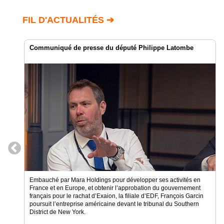
Gazette
FIL D'ACTUALITÉS ➔
Vidéos
Médias
du
Communiqué de presse du député Philippe Latombe
groupe
Blogs
Prémium
Inscription
annuaire
pro
Accès
éditeur
Embauché par Mara Holdings pour développer ses activités en
France et en Europe, et obtenir l’approbation du gouvernement
français pour le rachat d’Exaion, la filiale d’EDF, François Garcin
poursuit l’entreprise américaine devant le tribunal du Southern
District de New York.