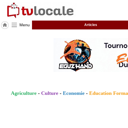
Menu
Articles
J'adhère
à
Hulcoq
ACCUEIL
Saint-
Porquier
TvLocale
France
Accueil
Agriculture
-
Culture
-
Economie
-
Education Forma
RUBRIQUES
Agenda