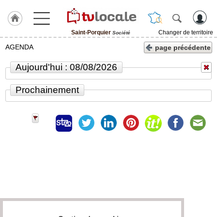
Saint-Porquier
Changer de territoire
Société
J'adhère
AGENDA
page précédente
à
Hulcoq
Aujourd'hui : 08/08/2026
ACCUEIL
Saint-
Prochainement
Porquier
TvLocale
France
Accueil
RUBRIQUES
Agenda
Gazette