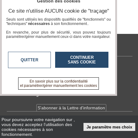
Gestion des cookies
Vidéos
Ce site n'utilise AUCUN cookie de "traçage"
Médias
Seuls sont utilisés les dispositifs qualifiés de "fonctionnels" ou
du
"techniques"
nécessaires
à son fonctionnement..
groupe
En revanche, pour plus de sécurité, vous pouvez toujours
paramétrer/gérer manuellement ceux-ci dans votre navigateur.
Blogs
Prémium
tvlocale.fr
Inscription
annuaire
CONTINUER
QUITTER
pro
SANS COOKIE
Contactez-nous
Accès
En savoir +
éditeur
A propos de tvlocale.fr
En savoir plus sur la confidentialité
et paramétrer/gérer manuellement les cookies
Devenir délégué
S'abonner à la Lettre d'information
Pour poursuivre votre navigation sur
,
Infos
CNIL/RGPD
vous devez acceptez l’utilisation des
Je paramètre mes choix
Conditions Générales d'Utilisation
cookies nécessaires à son
fonctionnement.