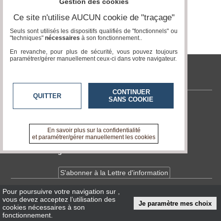
Gestion des cookies
Vidéos
Ce site n'utilise AUCUN cookie de "traçage"
Médias
Seuls sont utilisés les dispositifs qualifiés de "fonctionnels" ou
du
"techniques"
nécessaires
à son fonctionnement..
groupe
En revanche, pour plus de sécurité, vous pouvez toujours
paramétrer/gérer manuellement ceux-ci dans votre navigateur.
Blogs
Prémium
tvlocale.fr
Inscription
annuaire
CONTINUER
QUITTER
pro
SANS COOKIE
Contactez-nous
Accès
En savoir +
éditeur
A propos de tvlocale.fr
En savoir plus sur la confidentialité
et paramétrer/gérer manuellement les cookies
Devenir délégué
S'abonner à la Lettre d'information
Pour poursuivre votre navigation sur
,
Infos
CNIL/RGPD
vous devez acceptez l’utilisation des
Je paramètre mes choix
Conditions Générales d'Utilisation
cookies nécessaires à son
fonctionnement.