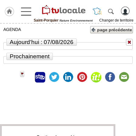
Saint-Porquier
Changer de territoire
Nature Environnement
J'adhère
AGENDA
page précédente
à
Hulcoq
Aujourd'hui : 07/08/2026
ACCUEIL
Saint-
Prochainement
Porquier
TvLocale
France
Accueil
RUBRIQUES
Agenda
Gazette