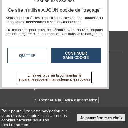
Gestion des cookies
Vidéos
Ce site n'utilise AUCUN cookie de "traçage"
Médias
Seuls sont utilisés les dispositifs qualifiés de "fonctionnels" ou
du
"techniques"
nécessaires
à son fonctionnement..
groupe
En revanche, pour plus de sécurité, vous pouvez toujours
paramétrer/gérer manuellement ceux-ci dans votre navigateur.
Blogs
Prémium
tvlocale.fr
Inscription
annuaire
CONTINUER
QUITTER
pro
SANS COOKIE
Contactez-nous
Accès
En savoir +
éditeur
A propos de tvlocale.fr
En savoir plus sur la confidentialité
et paramétrer/gérer manuellement les cookies
Devenir délégué
S'abonner à la Lettre d'information
Pour poursuivre votre navigation sur
,
Infos
CNIL/RGPD
vous devez acceptez l’utilisation des
Je paramètre mes choix
Conditions Générales d'Utilisation
cookies nécessaires à son
fonctionnement.