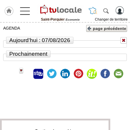
Saint-Porquier
Changer de territoire
Economie
J'adhère
AGENDA
page précédente
à
Hulcoq
Aujourd'hui : 07/08/2026
ACCUEIL
Saint-
Prochainement
Porquier
TvLocale
France
Accueil
RUBRIQUES
Agenda
Gazette