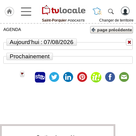
Saint-Porquier
Changer de territoire
PODCASTS
J'adhère
AGENDA
page précédente
à
Hulcoq
Aujourd'hui : 07/08/2026
ACCUEIL
Saint-
Prochainement
Porquier
TvLocale
France
Accueil
RUBRIQUES
Agenda
Gazette