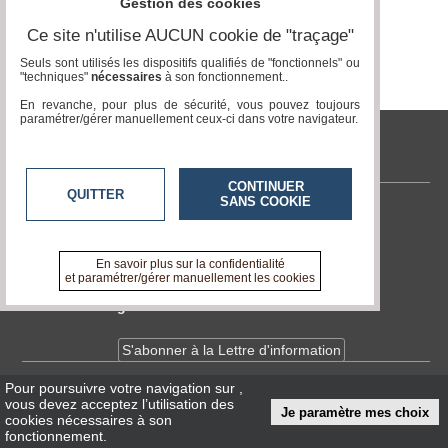
Gestion des cookies
Vidéos
Ce site n'utilise AUCUN cookie de "traçage"
Médias
Seuls sont utilisés les dispositifs qualifiés de "fonctionnels" ou
du
"techniques"
nécessaires
à son fonctionnement..
groupe
En revanche, pour plus de sécurité, vous pouvez toujours
paramétrer/gérer manuellement ceux-ci dans votre navigateur.
Blogs
Prémium
tvlocale.fr
Inscription
annuaire
CONTINUER
QUITTER
pro
SANS COOKIE
Contactez-nous
Accès
En savoir +
éditeur
A propos de tvlocale.fr
En savoir plus sur la confidentialité
et paramétrer/gérer manuellement les cookies
Devenir délégué
S'abonner à la Lettre d'information
Pour poursuivre votre navigation sur
,
Infos
CNIL/RGPD
vous devez acceptez l’utilisation des
Je paramètre mes choix
Conditions Générales d'Utilisation
cookies nécessaires à son
fonctionnement.