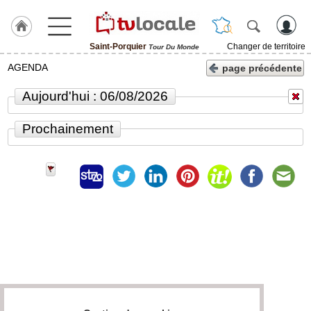
Saint-Porquier
Changer de territoire
Tour Du Monde
J'adhère
AGENDA
page précédente
à
Hulcoq
Aujourd'hui : 06/08/2026
ACCUEIL
Saint-
Prochainement
Porquier
TvLocale
France
Accueil
RUBRIQUES
Agenda
Gazette