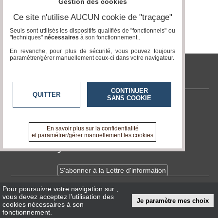
Gestion des cookies
Vidéos
Ce site n'utilise AUCUN cookie de "traçage"
Médias
Seuls sont utilisés les dispositifs qualifiés de "fonctionnels" ou
du
"techniques"
nécessaires
à son fonctionnement..
groupe
En revanche, pour plus de sécurité, vous pouvez toujours
paramétrer/gérer manuellement ceux-ci dans votre navigateur.
Blogs
Prémium
tvlocale.fr
Inscription
annuaire
CONTINUER
QUITTER
pro
SANS COOKIE
Contactez-nous
Accès
En savoir +
éditeur
A propos de tvlocale.fr
En savoir plus sur la confidentialité
et paramétrer/gérer manuellement les cookies
Devenir délégué
S'abonner à la Lettre d'information
Pour poursuivre votre navigation sur
,
Infos
CNIL/RGPD
vous devez acceptez l’utilisation des
Je paramètre mes choix
Conditions Générales d'Utilisation
cookies nécessaires à son
fonctionnement.